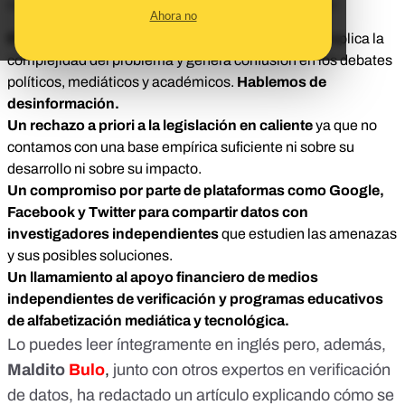
recomendaciones entre las que cabe destacar:
Ahora no
El abandono del término "
fake news
"
ya que no explica la
complejidad del problema y genera confusión en los debates
políticos, mediáticos y académicos.
Hablemos de
desinformación.
Un rechazo a priori a la legislación en caliente
ya que no
contamos con una base empírica suficiente ni sobre su
desarrollo ni sobre su impacto.
Un compromiso por parte de plataformas como Google,
Facebook y Twitter para compartir datos con
investigadores independientes
que estudien las amenazas
y sus posibles soluciones.
Un llamamiento al apoyo financiero de medios
independientes de verificación y programas educativos
de alfabetización mediática y tecnológica.
Lo puedes leer íntegramente en inglés pero, además,
Maldito
Bulo
,
junto con otros expertos en verificación
de datos, ha redactado un artículo explicando cómo se