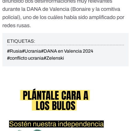
difundido dos desinformaciones muy relevantes
durante la DANA de Valencia (
Bonaire
y la
comitiva
policial
), uno de los cuáles había sido
amplificado por
redes rusas
.
ETIQUETAS:
#Rusia
#Ucrania
#DANA en Valencia 2024
#conflicto ucrania
#Zelenski