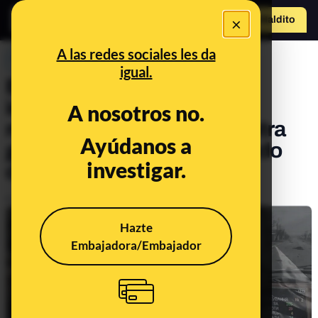
×
Hazte Maldit
o
Abrir menú
A las redes sociales les da
PREBUNKING
igual.
El 82% de los principales
impulsores en redes de la
A nosotros no.
manifestación "no es nuestra
Ayúdanos a
guerra" también ha difundido
investigar.
desinformación prorrusa
Publicado el
Mar 9, 2025, 8:03:00 AM
Hazte
Embajadora/Embajador