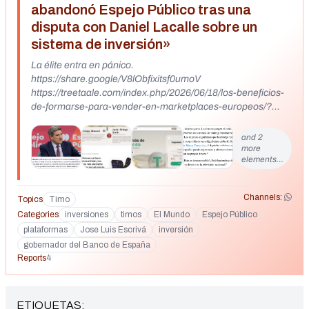
abandonó Espejo Público tras una
disputa con Daniel Lacalle sobre un
sistema de inversión»
La élite entra en pánico.
https://share.google/V8lObfixitsf0umoV
https://treetaale.com/index.php/2026/06/18/los-beneficios-
de-formarse-para-vender-en-marketplaces-europeos/?
utm_source=mediago&utm_medium=referral&utm_campai
gn=1tre+es+mob&utm_content=En%20directo:%20el%20e
and 2
sc%C3%A1ndalo%20tras%20el%20cual%20abandon%C3
more
elements…
%B3%20el%20plat%C3%B3&utm_term=32060291&tracki
ng_id=bf359aefbf3edbc300c21bf3d15c408c&publisher_na
me=viajar.elperiodico.com&site_id=65856933&cc4d76fdaf
Channels:
Topics
Timo
5=5459&a0v5la7bquf89=4796ac1e274a2ba12jna1800mrku
Categories
inversiones
timos
El Mundo
Espejo Público
eibt&uy3ubftvh0u6o8=bf359aefbf3edbc300c21bf3d15c408
plataformas
Jose Luis Escrivá
inversión
c&cusduxj27i=5265611&xnfrr0ncac=35974&zsmoi87pih9=t
race-
gobernador del Banco de España
Reports
eu.mediago.io&lzzgnpz8d=b9f6c6810e2148000cc17f9e984
4
10921&Q09ORklH=2
ETIQUETAS: