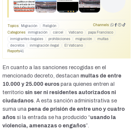
(especialmente en Canarias), veta su estado en Roma y
opta por aplicar penas muy severas. Además, el Vaticano es
la única nación del mundo que lo rodea un muro histórico
impenetrable. Una cosa es predicar y otra dar ejemplo.
Channels:
Topics
Migración
Religión
Javier Ruiz muestra cómo la mujer de Zapatero llevaba las
Categories
inmigración
cárcel
Vaticano
papa Francisco
joyas incautadas en una visita al Vaticano
inmigrantes ilegales
prohibiciones
migración
multas
https://share.google/MCUomDXFRXPnKT1la
decretos
inmigración ilegal
El Vaticano
Reports
41
En cuanto a las sanciones recogidas en el
mencionado decreto, destacan
multas de entre
10.000 y 25.000 euros
para quienes entren al
territorio
sin ser ni residentes autorizados ni
ciudadanos
. A esta sanción administrativa se
suma una
pena de prisión de entre uno y cuatro
años
si la entrada se ha producido “
usando la
violencia, amenazas o engaños
”.