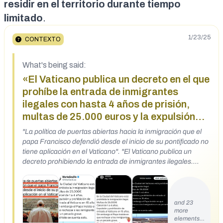
residir en el territorio durante tiempo
limitado
.
1/23/25
CONTEXTO
What's being said:
«El Vaticano publica un decreto en el que
prohíbe la entrada de inmigrantes
ilegales con hasta 4 años de prisión,
multas de 25.000 euros y la expulsión
del Vaticano por 15 años»
"La política de puertas abiertas hacia la inmigración que el
papa Francisco defendió desde el inicio de su pontificado no
tiene aplicación en el Vaticano". "El Vaticano publica un
decreto prohibiendo la entrada de inmigrantes ilegales.
Hasta 4 años de prisión por entrar ilegalmente en su
territorio" Audio casero del programa EL GATO AL AGUA
(14/01/25) de la Cadena El Toro TV. Escúchenlo porque ni
me lo puedo creer. El Papa endurece las penas para los
and 23
more
ilegales que entren en el Vaticano. Francisco que apuesta
elements…
por abrazar a los inmigrantes en otras partes del mundo