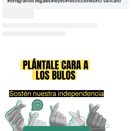
#inmigrantes ilegales
#leyes
#restricciones
#El Vaticano