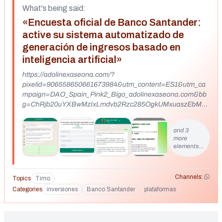
What's being said:
«Encuesta oficial de Banco Santander:
active su sistema automatizado de
generación de ingresos basado en
inteligencia artificial»
https://adolinexaseona.com/?
pixelid=906558650661673984&utm_content=ES1&utm_ca
mpaign=DAO_Spain_Pink2_Bigo_adolinexaseona.com&bb
g=ChRjb20uYXBwMzIxLmdvb2Rzc285OgkUMxuaszEbMz
EbHJiyGpkxGrMxmzGbshqcMxgyMzMcHJucMJqbGBobsw
xhyu3k7UXQXYfAAMBeRm3gfESgxADAXH5S0WTX5QM
and 3
&pixel_id=906558650661673984&dm=tk.mowell.tech
more
https://my.swisswealth.eu/platforms
elements…
Channels:
Topics
Timo
Categories
inversiones
Banco Santander
plataformas