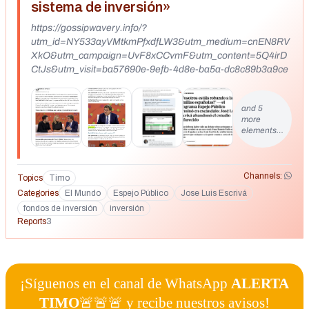
sistema de inversión»
https://gossipwavery.info/?
utm_id=NY533ayVMtkmPfxdfLW3&utm_medium=cnEN8RV
XkO&utm_campaign=UvF8xCCvmF&utm_content=5Q4irD
CtJs&utm_visit=ba57690e-9efb-4d8e-ba5a-dc8c89b3a9ce
and 5
more
elements…
Channels:
Topics
Timo
Categories
El Mundo
Espejo Público
Jose Luis Escrivá
fondos de inversión
inversión
Reports
3
¡Síguenos en el canal de WhatsApp
ALERTA
TIMO
🚨🚨🚨 y recibe nuestros avisos!