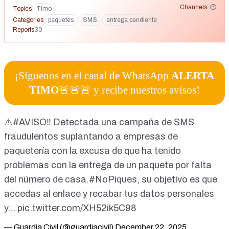
Channels:
Topics
Timo
Categories
paquetes
SMS
entrega pendiente
Reports
30
¡Síguenos en el canal de WhatsApp
ALERTA
TIMO
🚨🚨🚨 y recibe nuestros avisos!
⚠️
#AVISO
‼️ Detectada una campaña de SMS
fraudulentos suplantando a empresas de
paquetería con la excusa de que ha tenido
problemas con la entrega de un paquete por falta
del número de casa.
#NoPiques
, su objetivo es que
accedas al enlace y recabar tus datos personales
y…
pic.twitter.com/XH52ik5C98
— Guardia Civil (@guardiacivil)
December 22, 2025