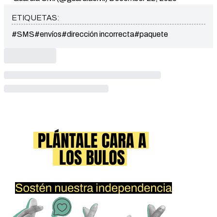
ETIQUETAS:
#SMS
#envíos
#dirección incorrecta
#paquete