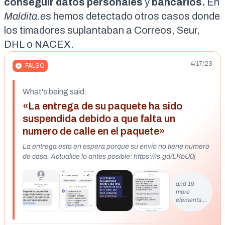
conseguir datos personales
y
bancarios.
En
Maldita.e
s hemos detectado otros casos donde
los timadores suplantaban a
Correos
,
Seur
,
DHL
o
NACEX
.
4/17/23
FALSO
What's being said:
«La entrega de su paquete ha sido
suspendida debido a que falta un
numero de calle en el paquete»
La entrega esta en espera porque su envio no tiene numero
de casa. Actualice lo antes posible: https://is.gd/LKbU0j
and 19
more
elements…