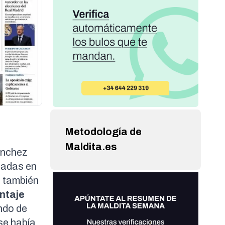
Metodología de
Maldita.es
ánchez
radas en
s
también
ntaje
ndo de
 se había