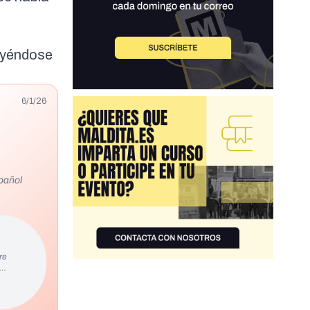
reyéndose
6/1/26
pañol
re
s…