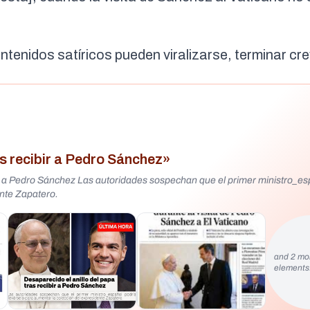
tenidos satíricos pueden viralizarse, terminar c
as recibir a Pedro Sánchez»
r a Pedro Sánchez Las autoridades sospechan que el primer ministro_es
ente Zapatero.
and 2 mo
element