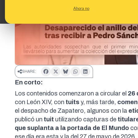
Ahora no
SHARE:
En corto:
Los contenidos comenzaron a circular el
26 
con León XIV
, con
tuits
y, más tarde,
comen
el despacho de Zapatero
, algunos con la
et
publicó un
tuit
utilizando capturas de
titula
que suplanta a la
portada de El Mundo
co
ese día era
esta
y la del 27 de mayo de 2026,