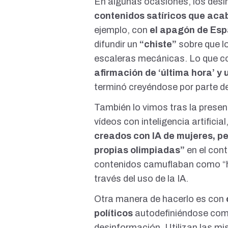
En algunas ocasiones, los des
contenidos satíricos que ac
ejemplo, con
el apagón de Es
difundir un
“chiste”
sobre que l
escaleras mecánicas. Lo que 
afirmación de ‘última hora’ y
terminó creyéndose por parte d
También lo vimos tras la prese
vídeos con inteligencia artifici
creados con IA de mujeres, p
propias olimpiadas”
en el con
contenidos camuflaban como “h
través del uso de la IA.
Otra manera de hacerlo es con
políticos
autodefiniéndose co
desinformación. Utilizan las mi