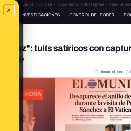
uta
•
Bulos Ceuta
•
Eclipse
•
Curanderos IA Instagram
•
Timo José 
×
NKING
INVESTIGACIONES
CONTROL DEL PODER
PO
ánchez": tuits satíricos con captu
rmando
Publicado el
Jun 1, 2