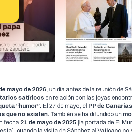
de mayo de 2026
, un día antes de la
reunión de S
tarios
satíricos
en relación con las
joyas encont
iqueta
“humor”
. El 27 de mayo, el
PP de Canaria
res que no existen
. También se ha difundido un
mo
n fecha
21 de mayo de 2025
[la portada de El Mu
esta
], cuando la visita de Sánchez al Vaticano no