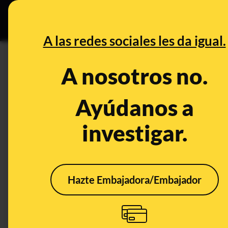
Especial Ce
DESINFO
PREBU
A las redes sociales les da igual.
DESINFO
FALSO
A nosotros no.
El "anillo del Papa que robó S
falsas que terminan desinfo
Ayúdanos a
investigar.
Política
Religión
Delitos
FALSO
Hazte Embajadora/Embajador