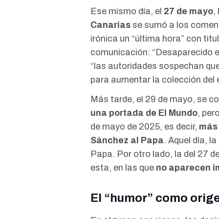
Ese mismo día, el
27 de mayo
,
Canarias
se sumó a los coment
irónica un “última hora” con tit
comunicación: “Desaparecido el 
“las autoridades sospechan que 
para aumentar la colección del
Más tarde, el 29 de mayo, se c
una portada de El Mundo
, per
de mayo de 2025, es decir,
más 
Sánchez al Papa
. Aquel día, 
Papa. Por otro lado, la del 27
esta
, en las que
no aparecen i
El “humor” como orige