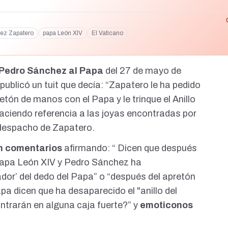
uez Zapatero
papa León XIV
El Vaticano
e Pedro Sánchez al Papa
del 27 de mayo de
publicó un tuit que decía: “Zapatero le ha pedido
tón de manos con el Papa y le trinque el Anillo
aciendo referencia a las
joyas encontradas por
 despacho de Zapatero
.
on comentarios
afirmando: “ Dicen que después
Papa León XIV y Pedro Sánchez ha
ador’ del dedo del Papa” o “después del apretón
a dicen que ha desaparecido el "anillo del
ntrarán en alguna caja fuerte?” y
emoticonos