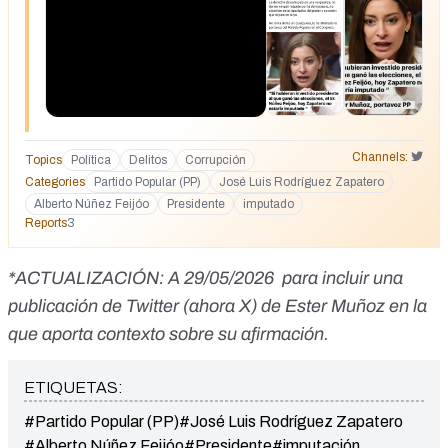
Channels:
Topics
Política
Delitos
Corrupción
Categories
Partido Popular (PP)
José Luis Rodríguez Zapatero
Alberto Núñez Feijóo
Presidente
imputado
Reports
3
*ACTUALIZACIÓN: A 29/05/2026 para incluir una
publicación de Twitter (ahora X) de Ester Muñoz en la
que aporta contexto sobre su afirmación.
ETIQUETAS:
#Partido Popular (PP)
#José Luis Rodríguez Zapatero
#Alberto Núñez Feijóo
#Presidente
#imputación