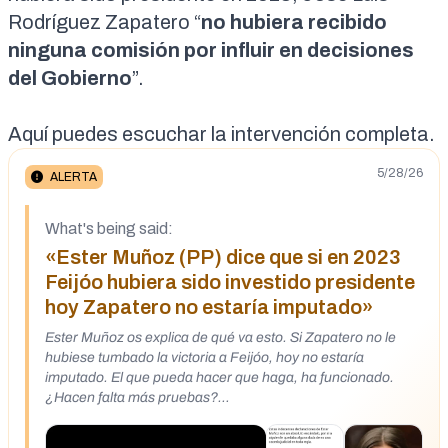
Rodríguez Zapatero “
no hubiera recibido
ninguna comisión por influir en decisiones
del Gobierno
”.
Aquí puedes escuchar la
intervención
completa.
5/28/26
ALERTA
What's being said:
«Ester Muñoz (PP) dice que si en 2023
Feijóo hubiera sido investido presidente
hoy Zapatero no estaría imputado»
Ester Muñoz os explica de qué va esto. Si Zapatero no le
hubiese tumbado la victoria a Feijóo, hoy no estaría
imputado. El que pueda hacer que haga, ha funcionado.
¿Hacen falta más pruebas?
https://x.com/josevico4/status/2059688971328721302?
s=12&t=EHJ9Qg1yzLx7HmXAvZkNyA