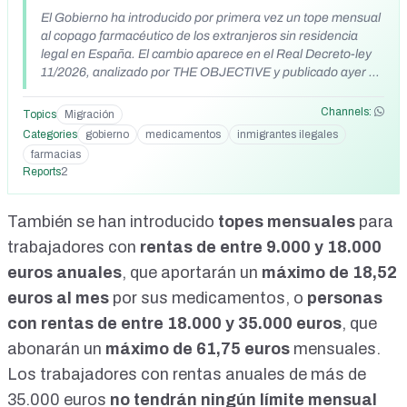
El Gobierno ha introducido por primera vez un tope mensual
al copago farmacéutico de los extranjeros sin residencia
legal en España. El cambio aparece en el Real Decreto-ley
11/2026, analizado por THE OBJECTIVE y publicado ayer —
miércoles— en el Boletín Oficial del Estado (BOE). La
reforma supone una modificación del sistema vigente desde
Channels:
Topics
Migración
2018. Así, las «personas extranjeras no registradas ni
Categories
gobierno
medicamentos
inmigrantes ilegales
autorizadas como residentes» seguirán pagando el 40% del
farmacias
precio de los medicamentos, pero no abonarán más de 8,23
Reports
2
euros al mes aunque el coste real de sus tratamientos sea
muy superior. Hasta ahora, este colectivo estaba sometido
al sistema fijado por el Real Decreto-ley 7/2018, la norma
También se han introducido
topes mensuales
para
que recuperó el acceso universal a la sanidad pública para
trabajadores con
rentas de entre 9.000 y 18.000
inmigrantes en situación administrativa irregular tras la
euros anuales
, que aportarán un
máximo de 18,52
moción de censura contra Mariano Rajoy. Aquella
regulación estableció para ellos un copago farmacéutico del
euros
al mes
por sus medicamentos, o
personas
40% del precio de venta de los medicamentos, pero sin
con rentas de entre 18.000 y 35.000 euros
, que
ningún límite máximo mensual acumulado.
https://theobjective.com/economia/2026-05-14/sanidad-
abonarán un
máximo de 61,75 euros
mensuales.
copago-farmaceutico-inmigrantes-irregulares-euros/
Los trabajadores con rentas anuales de más de
https://www.facebook.com/100079561873680/posts/el-
35.000 euros
no tendrán ningún límite mensual
ministerio-de-sanidad-de-espa%C3%B1a-ha-establecido-