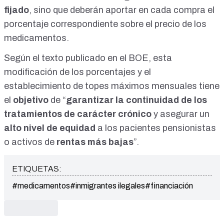
un-l%C3%ADmite-m%C3%A1ximo-de-823-
fijado
, sino que deberán aportar en cada compra el
euros-/958502090145178/
porcentaje correspondiente sobre el precio de los
medicamentos.
Según el texto publicado en el BOE, esta
modificación de los porcentajes y el
establecimiento de topes máximos mensuales tiene
el
objetivo
de “
garantizar la continuidad de los
tratamientos de carácter crónico
y asegurar un
alto nivel de equidad
a los pacientes pensionistas
o activos de
rentas más bajas
”.
ETIQUETAS:
#medicamentos
#inmigrantes ilegales
#financiación