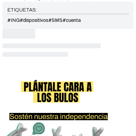
ETIQUETAS:
#ING
#dispositivos
#SMS
#cuenta