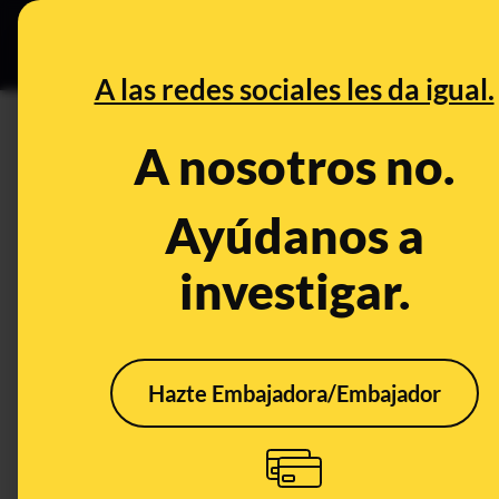
Especial C
DESINFO
PREB
A las redes sociales les da igual.
PREBUNKING
A nosotros no.
Vídeos sobre "frío polar extre
diciembre de 2024: los avisos
Ayúdanos a
investigar.
Clima
Hazte Embajadora/Embajador