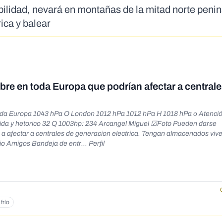
ilidad, nevará en montañas de la mitad norte penin
ica y balear
mbre en toda Europa que podrían afectar a central
oda Europa 1043 hPa O London 1012 hPa 1012 hPa H 1018 hPa о Atenció
mida y hetorico 32 Q 1003hp: 234 Arcangel Miguel ☑Foto Pueden darse
a afectar a centrales de generacion electrica. Tengan almacenados viv
io Amigos Bandeja de entr... Perfil
frío