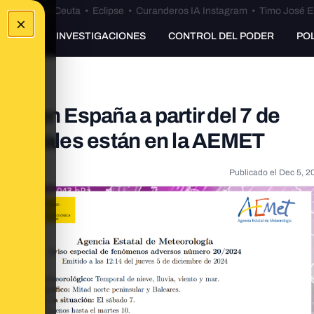
euta
•
Bulos Ceuta
•
Eclipse
•
Curanderos IA Instagram
•
Timo José E
×
UNKING
INVESTIGACIONES
CONTROL DEL PODER
PO
mo" en España a partir del 7 de
 oficiales están en la AEMET
Publicado el
Dec 5, 2