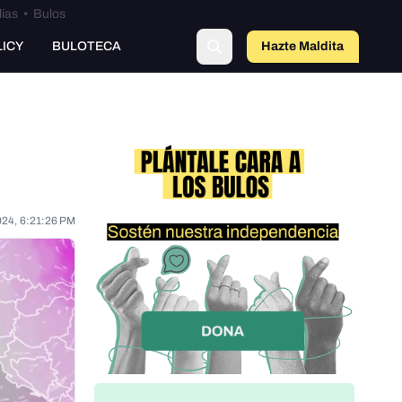
lías
•
Bulos
LICY
BULOTECA
Hazte Maldit
o
024, 6:21:26 PM