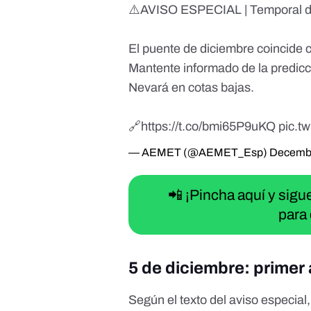
⚠️AVISO ESPECIAL | Temporal de n
El puente de diciembre coincide co
Mantente informado de la predicci
Nevará en cotas bajas.
🔗
https://t.co/bmi65P9uKQ
pic.
— AEMET (@AEMET_Esp)
Decembe
📲 ¡Pincha aquí y sig
para 
5 de diciembre: primer 
Según el texto del
aviso especial