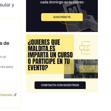
sular y
es de
n al
eres para
Channels: