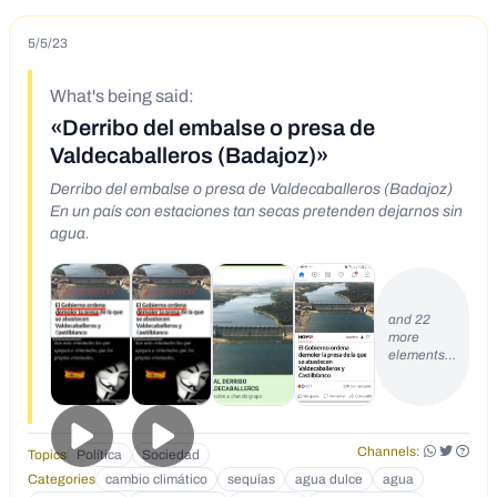
5/5/23
What's being said:
«Derribo del embalse o presa de
Valdecaballeros (Badajoz)»
Derribo del embalse o presa de Valdecaballeros (Badajoz)
En un país con estaciones tan secas pretenden dejarnos sin
agua.
and 22
more
elements…
Channels:
Topics
Política
Sociedad
Categories
cambio climático
sequías
agua dulce
agua