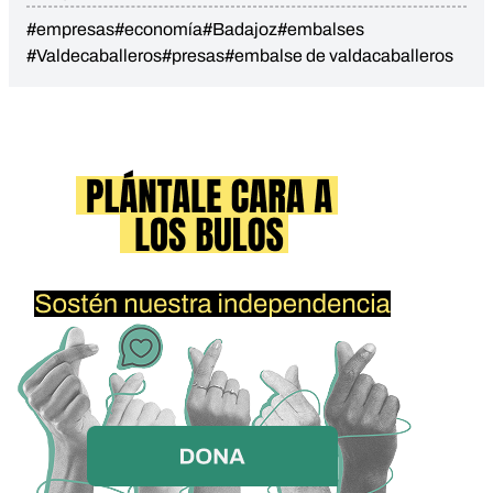
#empresas
#economía
#Badajoz
#embalses
#Valdecaballeros
#presas
#embalse de valdacaballeros