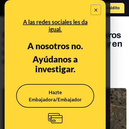
×
Hazte Maldit
o
Abrir menú
A las redes sociales les da
PREBUNKING
igual.
El embalse de Valdecaballeros
(Badajoz): para qué se usa y en
A nosotros no.
qué punto está su posible
Ayúdanos a
derribo
investigar.
Economía
Empresas
Publicado el
May 5, 2023, 2:49:18 PM
Actualizado el
Jun 5, 2023, 12:36:00 PM
Hazte
Embajadora/Embajador