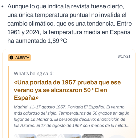
Aunque lo que indica la revista fuese cierto,
una única temperatura puntual no invalida el
cambio climático, que es una tendencia. Entre
1961 y 2024, la temperatura media en España
ha aumentado 1,69 ºC
8/17/21
ALERTA
What's being said:
«Una portada de 1957 prueba que ese
verano ya se alcanzaron 50 ºC en
España»
Madrid, 11-17 agosto 1957. Portada El Español. El verano
más caluroso del siglo. Temperaturas de 50 grados en algún
lugar de La Mancha. El personaje decisivo: el anticiclón de
las Azores. El 17 de agosto de 1957 con menos de la mitad
de habitantes en el planeta y sin apenas autos ni fábricas ya
se alcanzaron los 50 ºC en España y todos los veranos se