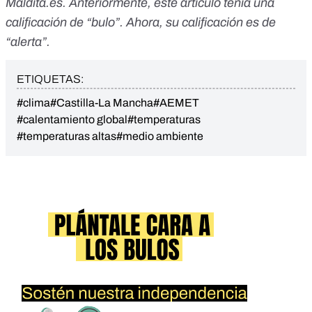
Maldita.es
. Anteriormente, este artículo tenía una
calificación de “
bulo
”. Ahora, su calificación es de
“
alerta
”.
ETIQUETAS:
#clima
#Castilla-La Mancha
#AEMET
#calentamiento global
#temperaturas
#temperaturas altas
#medio ambiente