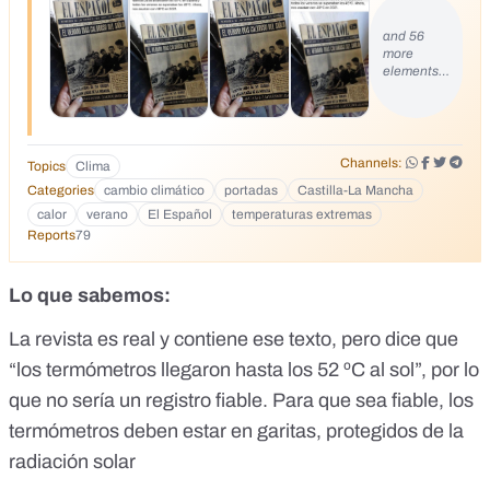
superaban los 45 ºC. Ahora, nos asustan con 46 ºC en 2021.
and 56
El 17 de agosto de 1957 se alcanzaron en España
more
temperaturas de 50 grados, con la mitad de la población
elements…
actual y apenas coches y vehículos. Pero ahora alcanzamos
los 40 grados por causa del cambio climático...
Channels:
Topics
Clima
Categories
cambio climático
portadas
Castilla-La Mancha
calor
verano
El Español
temperaturas extremas
Reports
79
Lo que sabemos:
La revista es real y contiene ese texto, pero dice que
“
los termómetros llegaron hasta los 52 ºC al sol
”, por lo
que no sería un registro fiable. Para que sea fiable, los
termómetros deben estar en garitas, protegidos de la
radiación solar