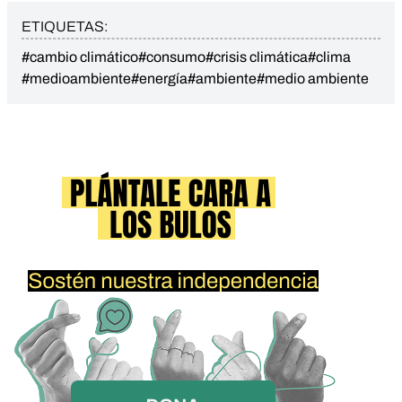
ETIQUETAS:
#cambio climático
#consumo
#crisis climática
#clima
#medioambiente
#energía
#ambiente
#medio ambiente