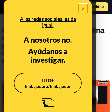
×
Hazte Maldit
o
Abrir menú
A las redes sociales les da
PREBUNKING
igual.
Presentación de Maldito Clima
en Twitch: hablamos con
A nosotros no.
periodistas y expertos
Ayúdanos a
climáticos sobre los retos
investigar.
ambientales
Consumo
Clima
Energía
Publicado el
Apr 21, 2022, 1:49:30 PM
Hazte
Embajadora/Embajador