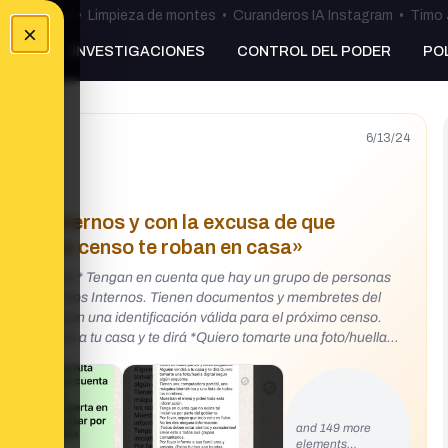
ulos Ceuta
•
Limpieza de montes
•
Curanderos IA Instagram
•
Timo 
×
NKING
INVESTIGACIONES
CONTROL DEL PODER
PO
6/13/24
tos Internos y con la excusa de que
l próximo censo te roban en casa»
ta Seguridad:* Tengan en cuenta que hay un grupo de personas
Tienen documentos y membretes del
ue todos tengan una identificación válida para el próximo censo.
and 149 more
L DEL INTERIOR DE LA POLICIA POLICÍA, NACIONAL
elements…