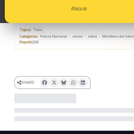
ESPAÑA Delegación de Participación Ciudadana - Comisaría
Ahora no
Teléfono 913 22 32 68 De: Participación Ciudadana Cham
Miércoles, 30 de julio de 2025 10:45:20 Asunto: Nuevas m
Participación Ciudadana que se ha tenido conocimiento de
falsos Empleados de Asuntos Internos de la Polícia. Estim
Topics
Timo
Seguridad: Tengan en cuenta que hay un grupo de person
Categories
Policía Nacional
censo
robos
Ministerio del Interi
de Asuntos Internos de la Policia Nacional. Tienen documen
Reports
269
afirman que necesitan verificar que todos tengan una ident
visten de forma elegante. Alguien vendrá a su casa y le di
Tienen una computadora portátil, una máquina biométrica 
esta información. Tenga en cuenta que no existe tal iniciat
No les facilite ninguna información personal ni familiar. 
y pretender obtener sus datos personales! Envíe ésta info
Redes Sociales. Por favor, rogamos que informen a sus fam
SHARE:
relaciones. Asimismo, recordamos que estamos a su dispo
Participación Ciudadana Comisaría del Distrito de Chamber
madrid.cdchamberiparticipacion@policia.es