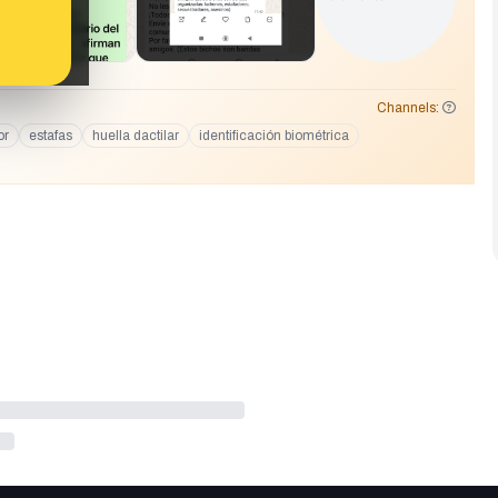
 del Distrito Chamberí C/ Rafael Calvo, 33, 28010 - Madrid --
berí &lt;madrid.cdchamberi
participacion@policia.es
&gt; Enviado:
odalidades delictivas Se informa desde esta delegación de
 las siguientes modalidades de "engaño”, llevadas a cabo por
ados vecinos y ciudadanos, para su información: Aviso de Alta
Channels:
as yendo de puerta en puerta haciéndose pasar por empleados
or
estafas
huella dactilar
identificación biométrica
tos y membretes del Ministerio del Interior Justicia y Paz,
ificación válida para el próximo censo. Están en todas partes y
rá: necesito tomarte una foto/huella digital según algún esquema.
y una lista de todos los nombres. Muestran el menú y piden toda
iva por parte del gobierno. Por favor, sepan que todo esto es falso.
¡Todos deben estar atentos y ser conscientes de que son estafadores
rmación a todos sus grupos de familiares, amigos y contactos en
iliares, de los anteriores extremos, así como a sus contactos y
sición para cualquier aclaración. Atentamente, Delegación de
í Teléfono. 913 22 32 68 e-mail: