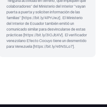
“ninguna actividad en terreno, que impliquen que
colaboradores” del Ministerio del Interior “vayan
puerta a puerta y soliciten información de las
familias” [https://bit.ly/4lPrUwz]. El Ministerio
del Interior de Ecuador también emitió un
comunicado similar para desvincularse de estas
prácticas [https://bit.ly/3IOJbXV]. El verificador
venezolano Efecto Cocuyo tiene un desmentido
para Venezuela [https://bit.ly/46NSLo7].