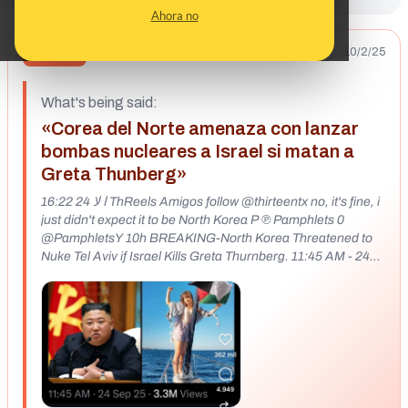
Ahora no
10/2/25
FALSO
What's being said:
«Corea del Norte amenaza con lanzar
bombas nucleares a Israel si matan a
Greta Thunberg»
16:22 ا لا 24 ThReels Amigos follow @thirteentx no, it's fine, i
just didn't expect it to be North Korea P ℗ Pamphlets 0
@PamphletsY 10h BREAKING-North Korea Threatened to
Nuke Tel Aviv if Israel Kills Greta Thurnberg. 11:45 AM - 24
Sep 25 3.3M Views 362 mil 4.949 10,1 mil REDNECKS
theredneckpoppa y 3 personas más Mama Cass • Make Yo
414 mil Seguir Kim Jong Un says the DPRK will nuke Tel Aviv
if Greta Thunberg stops being alive due to 10 C Q (+)