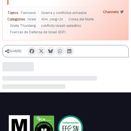
Channels:
Topics
Famosos
Guerra y conflictos armados
Categories
Israel
Kim Jong-Un
Corea del Norte
Greta Thunberg
conflicto israelí-palestino
Fuerzas de Defensa de Israel (IDF)
SHARE: