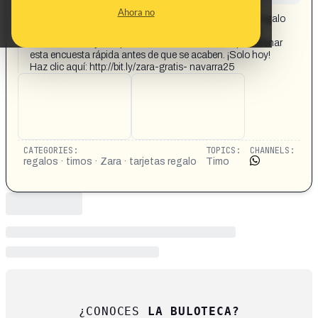
CONTENT DETAIL:
Ahora no
¡NOTICIA INCREÍBLE! Zara está repartiendo tarjetas regalo
de 150 € para gastar en su nueva colección. Es por su
aniversario. Yo ya he pedido la mía. Solo tienes que rellenar
esta encuesta rápida antes de que se acaben. ¡Solo hoy!
Haz clic aquí: http://bit.ly/zara-gratis- navarra25
CATEGORIES:
TOPICS:
CHANNELS:
regalos · timos · Zara · tarjetas regalo
Timo
¿CONOCES
LA BULOTECA?