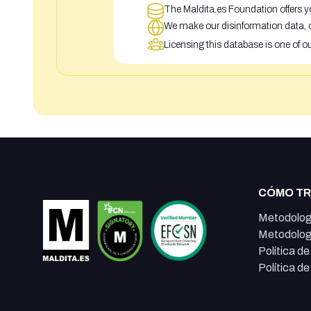
The Maldita.es Foundation offers yo
We make our disinformation data, c
Licensing this database is one of o
CÓMO T
Metodolog
Metodolog
Política d
Política d