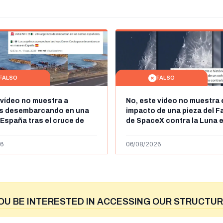
FALSO
FALSO
 vídeo no muestra a
No, este vídeo no muestra 
os desembarcando en una
impacto de una pieza del F
 España tras el cruce de
de SpaceX contra la Luna e
 personas a Ceuta a finales
agosto de 2026: circula de
 de 2026: son imágenes de
menos abril de 2026
6
06/08/2026
OU BE INTERESTED IN ACCESSING OUR STRUCTUR