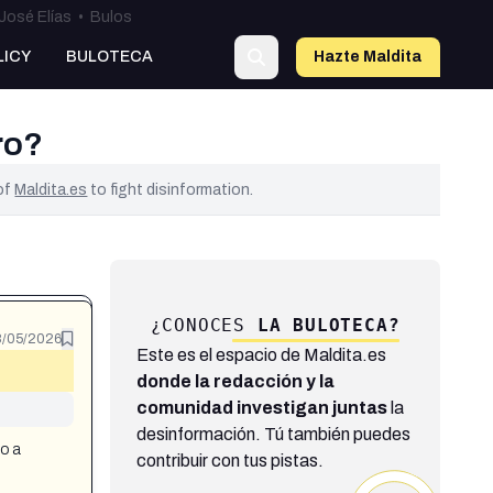
José Elías
•
Bulos
LICY
BULOTECA
Hazte Maldit
a
ro?
 of
Maldita.es
to fight disinformation.
¿CONOCES
LA BULOTECA?
/05/2026
Este es el espacio de Maldita.es
donde la redacción y la
comunidad investigan juntas
la
desinformación. Tú también puedes
o a
contribuir con tus pistas.