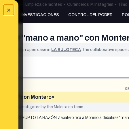
ulos Ceuta
•
Limpieza de montes
•
Curanderos IA Instagram
•
Timo 
×
NKING
INVESTIGACIONES
CONTROL DEL PODER
PO
ebatir "mano a mano" con Monte
ified. It is an open case in
LA BULOTECA
: the collaborative space
08
 a mano" con Montero»
yet been investigated by the Maldita.es team
IA CORRUPTO LA RAZÓN Zapatero reta a Moreno a debatirse "man