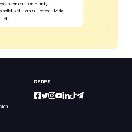
 reports from our community
e collaborate on research worldwide.
at db.
REDES
ción