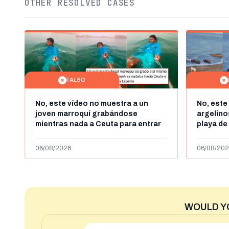
OTHER RESOLVED CASES
FALSO
No, este vídeo no muestra a un
No, este
joven marroquí grabándose
argelin
mientras nada a Ceuta para entrar
playa de
"ilegalmente a España": se grabó a
miles de
más de 450km de Ceuta y el autor lo
de julio
06/08/2026
06/08/202
niega
2023
WOULD Y