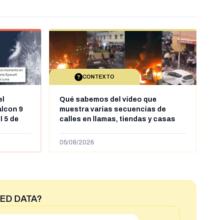
CONTEXTO
el
Qué sabemos del vídeo que
alcon 9
muestra varias secuencias de
l 5 de
calles en llamas, tiendas y casas
sde al
saqueadas y personas peleándose
supuestamente en España tras la
05/08/2026
entrada de personas migrantes en
situación irregular a Ceuta
ED DATA?