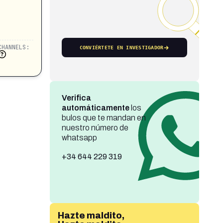
CHANNELS:
CONVIÉRTETE EN INVESTIGADOR
Verifica
automáticamente
los
bulos que te mandan en
nuestro número de
whatsapp
+34 644 229 319
Hazte maldito,