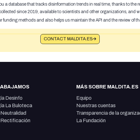
u a database that tracks disinformation trends in real time, thanks to the
ollected since 2019, available to scientists and other organizations, and w
ur funding methods and also helps us maintain the API and the review of th
CONTACT MALDITA.ES
RABAJAMOS
MÁS SOBRE MALDITA.ES
ía Desinfo
Equipo
ía La Buloteca
Nuestras cuentas
e Neutralidad
Transparencia de la organiza
e Rectificación
La Fundación