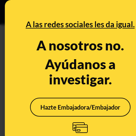
Grupos Ceuta
•
B
DESINFO
PREBU
A las redes sociales les da igual.
¿Zapatero reta a Moreno a d
A nosotros no.
This content has NOT yet been ver
Ayúdanos a
investigar.
OPEN CASE
What's being said:
«Zapatero reta a Moreno a debatir "mano
Hazte Embajadora/Embajador
This content has not 
CONTENT DETAIL:
Y TU QUIEN MIERDA ERES NO TE QUEREMOS EN ANDALUC
mano" con Montero