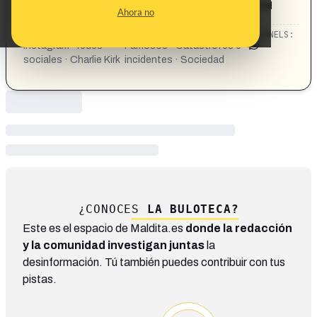
asesinado durante una conferencia en la Universidad del
Ahora no
Valle de Utah, ya no aparece
CATEGORIES:
TOPICS:
CHANNELS:
Instagram · redes
Famosos · Catástrofes e
sociales · Charlie Kirk
incidentes · Sociedad
¿CONOCES
LA BULOTECA?
Este es el espacio de Maldita.es
donde la redacción
y la comunidad investigan juntas
la
desinformación. Tú también puedes contribuir con tus
pistas.