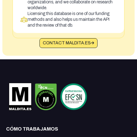
organizations, and we collaborate on research
worldwide.
Licensing this database is one of our funding
methods and also helps us maintain the API
and the review of that db.
CONTACT MALDITA.ES
CÓMO TRABAJAMOS