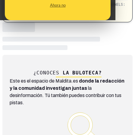
CATEGORIES:
TOPICS:
CHANNELS:
Ahora no
Vox · religión
Política · Religión
¿CONOCES
LA BULOTECA?
Este es el espacio de Maldita.es
donde la redacción
y la comunidad investigan juntas
la
desinformación. Tú también puedes contribuir con tus
pistas.