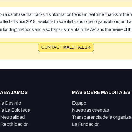
u a database that tracks disinformation trends in real time, thanks to the
ollected since 2019, available to scientists and other organizations, and w
ur funding methods and also helps us maintain the API and the review of th
CONTACT MALDITA.ES
RABAJAMOS
MÁS SOBRE MALDITA.ES
ía Desinfo
Equipo
ía La Buloteca
Nuestras cuentas
e Neutralidad
Transparencia de la organiza
e Rectificación
La Fundación