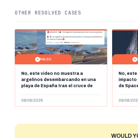
OTHER RESOLVED CASES
FALSO
No, este vídeo no muestra a
No, este
argelinos desembarcando en una
impacto 
playa de España tras el cruce de
de Space
miles de personas a Ceuta a finales
agosto d
de julio de 2026: son imágenes de
menos ab
06/08/2026
06/08/202
2023
WOULD Y