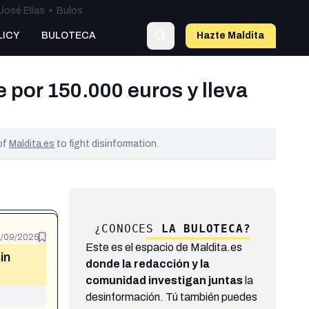
José Elías
•
Bulos
LICY
BULOTECA
Hazte Maldit
a
 por 150.000 euros y lleva
 of
Maldita.es
to fight disinformation.
¿CONOCES
LA BULOTECA?
1/09/2025
Este es el espacio de Maldita.es
in
donde la redacción y la
comunidad investigan juntas
la
desinformación. Tú también puedes