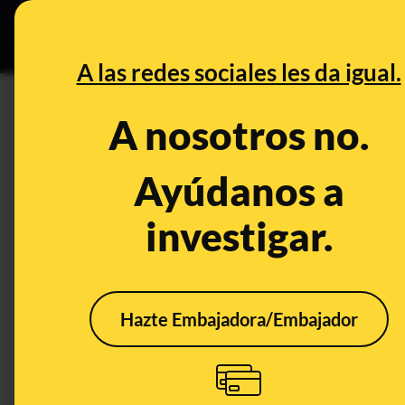
Grupos Ceuta
•
B
DESINFO
PREBU
A las redes sociales les da igual.
¿Vox adjudicó un plan de emp
A nosotros no.
un año sin resultados?
Ayúdanos a
This content has NOT yet been ver
investigar.
OPEN CASE
What's being said:
Hazte Embajadora/Embajador
«Vox adjudicó un plan de empleo al economi
resultados»
This content has not 