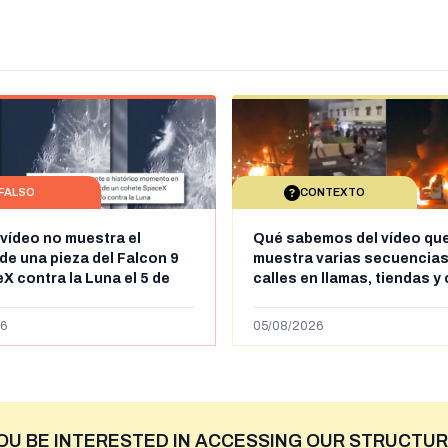
FALSO
CONTEXTO
 vídeo no muestra el
Qué sabemos del vídeo qu
de una pieza del Falcon 9
muestra varias secuencias
X contra la Luna el 5 de
calles en llamas, tiendas y
e 2026: circula desde al
saqueadas y personas pe
ril de 2026
supuestamente en España t
6
05/08/2026
entrada de personas migra
situación irregular a Ceuta
OU BE INTERESTED IN ACCESSING OUR STRUCTUR