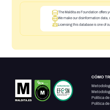
The Maldita.es Foundation offers yo
We make our disinformation data, c
Licensing this database is one of o
CÓMO T
Metodolog
Metodolog
Política d
Política d