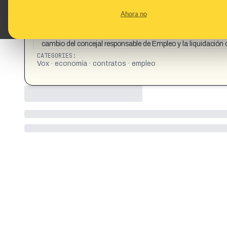
CONTENT DETAIL:
Un año sin el Plan de Empleo que adjudicó Vox en València a
Ahora no
establecía un plazo de cuatro meses para la presentación d
adjudicó Vox en València a dedo por 15.000 euros a Daniel L
meses para la presentación del Plan, el documento aún no se
cambio del concejal responsable de Empleo y la liquidación 
CATEGORIES:
Vox · economía · contratos · empleo