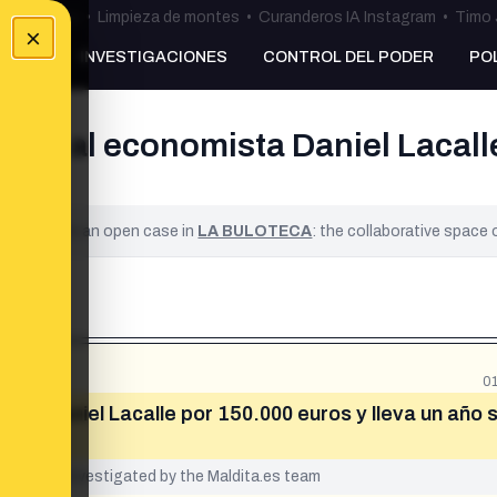
ulos Ceuta
•
Limpieza de montes
•
Curanderos IA Instagram
•
Timo 
×
NKING
INVESTIGACIONES
CONTROL DEL PODER
PO
leo al economista Daniel Lacalle
ified. It is an open case in
LA BULOTECA
: the collaborative space
0
sta Daniel Lacalle por 150.000 euros y lleva un año s
yet been investigated by the Maldita.es team