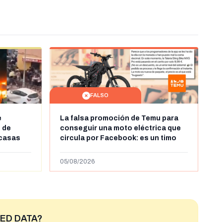
FALSO
e
La falsa promoción de Temu para
 de
conseguir una moto eléctrica que
 casas
circula por Facebook: es un timo
leándose
ras la
05/08/2026
ntes en
ED DATA?