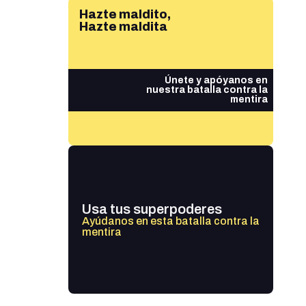
Hazte maldito,
Hazte maldita
Únete y apóyanos en
nuestra batalla contra la
mentira
Usa tus superpoderes
Ayúdanos en esta batalla contra la
mentira