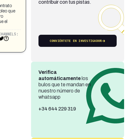
contribuir con tus pistas.
ontrato
pleo que
ro
e el
CHANNELS:
CONVIÉRTETE EN INVESTIGADOR
Verifica
automáticamente
los
bulos que te mandan en
nuestro número de
whatsapp
+34 644 229 319