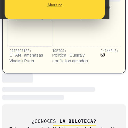
CONTENT DETAIL:
Ahora no
Vladimir Putin considera que el rearme de la OTAN no es
una amenaza para Rusia
https://www.instagram.com/reel/DMvcWplR62c/
CATEGORIES:
TOPICS:
CHANNELS:
OTAN · amenazas ·
Política · Guerra y
Vladimir Putin
conflictos armados
¿CONOCES
LA BULOTECA?