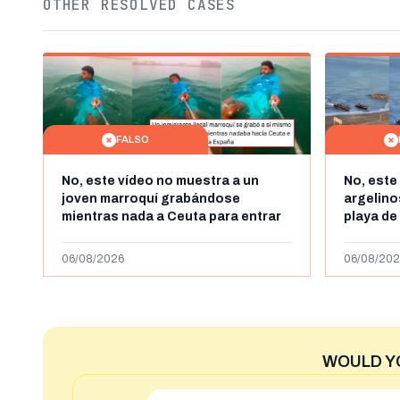
OTHER RESOLVED CASES
FALSO
No, este vídeo no muestra a un
No, este
joven marroquí grabándose
argelin
mientras nada a Ceuta para entrar
playa de
"ilegalmente a España": se grabó a
miles de
más de 450km de Ceuta y el autor lo
de julio
06/08/2026
06/08/202
niega
2023
WOULD Y