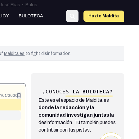
José Elías
•
Bulos
LICY
BULOTECA
Hazte Maldit
a
 of
Maldita.es
to fight disinformation.
¿CONOCES
LA BULOTECA?
7/01/2026
Este es el espacio de Maldita.es
donde la redacción y la
comunidad investigan juntas
la
desinformación. Tú también puedes
contribuir con tus pistas.