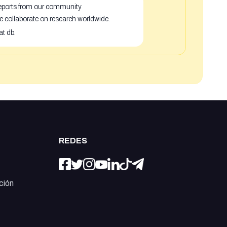
 reports from our community
e collaborate on research worldwide.
at db.
REDES
ción