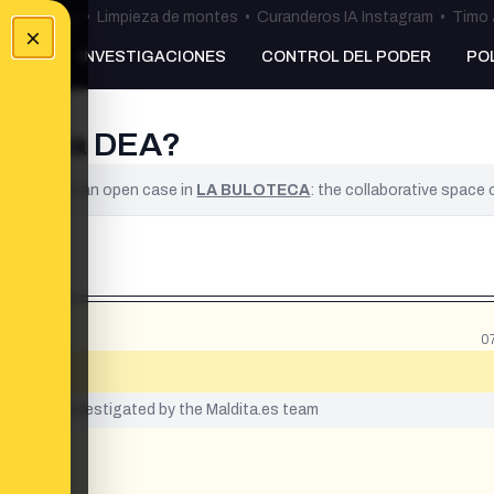
ulos Ceuta
•
Limpieza de montes
•
Curanderos IA Instagram
•
Timo 
×
NKING
INVESTIGACIONES
CONTROL DEL PODER
PO
por la DEA?
ified. It is an open case in
LA BULOTECA
: the collaborative space
0
yet been investigated by the Maldita.es team