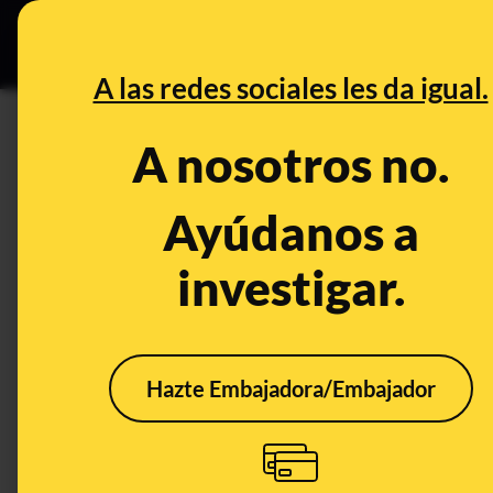
Grupos Ceuta
•
B
DESINFO
PREBU
A las redes sociales les da igual.
¿Vídeo de Maduro esposado 
A nosotros no.
This content has NOT yet been ver
Ayúdanos a
investigar.
OPEN CASE
What's being said:
«Vídeo de Maduro esposado por la DEA»
Hazte Embajadora/Embajador
This content has not 
CONTENT DETAIL:
https://www.facebook.com/share/r/1DAv35A9D8/