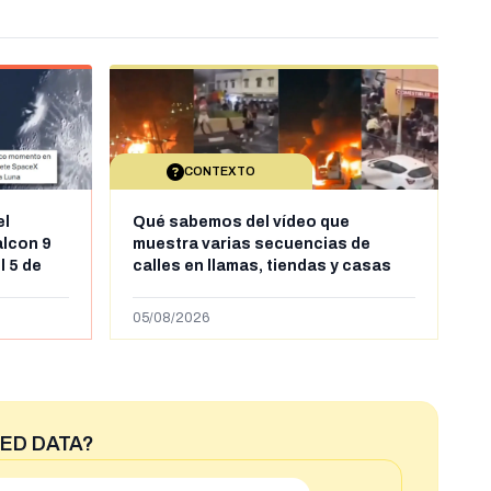
CONTEXTO
el
Qué sabemos del vídeo que
alcon 9
muestra varias secuencias de
l 5 de
calles en llamas, tiendas y casas
sde al
saqueadas y personas peleándose
supuestamente en España tras la
05/08/2026
entrada de personas migrantes en
situación irregular a Ceuta
ED DATA?