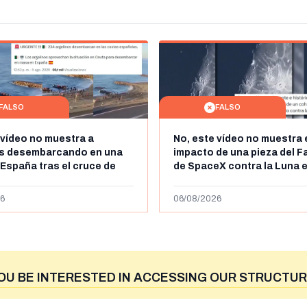
FALSO
FALSO
 vídeo no muestra a
No, este vídeo no muestra 
os desembarcando en una
impacto de una pieza del F
 España tras el cruce de
de SpaceX contra la Luna e
 personas a Ceuta a finales
agosto de 2026: circula de
 de 2026: son imágenes de
menos abril de 2026
6
06/08/2026
OU BE INTERESTED IN ACCESSING OUR STRUCTUR