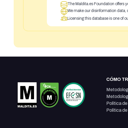
The Maldita.es Foundation offers yo
We make our disinformation data, c
Licensing this database is one of o
CÓMO T
Metodolog
Metodolog
Política d
Política d