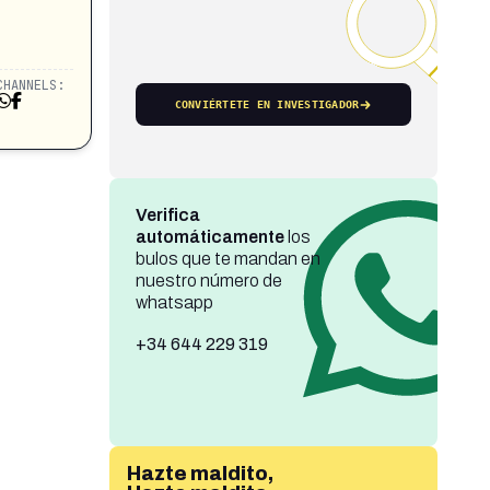
CHANNELS:
CONVIÉRTETE EN INVESTIGADOR
Verifica
automáticamente
los
bulos que te mandan en
nuestro número de
whatsapp
+34 644 229 319
Hazte maldito,