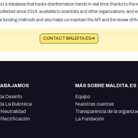
u a database that tracks disinformation trends in real time, thanks to the
ollected since 2019, available to scientists and other organizations, and w
ur funding methods and also helps us maintain the API and the review of th
CONTACT MALDITA.ES
RABAJAMOS
MÁS SOBRE MALDITA.ES
ía Desinfo
Equipo
ía La Buloteca
Nuestras cuentas
e Neutralidad
Transparencia de la organiza
e Rectificación
La Fundación