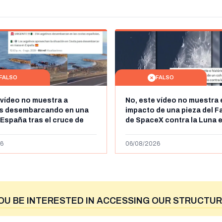
FALSO
FALSO
 vídeo no muestra a
No, este vídeo no muestra 
os desembarcando en una
impacto de una pieza del F
 España tras el cruce de
de SpaceX contra la Luna e
 personas a Ceuta a finales
agosto de 2026: circula de
 de 2026: son imágenes de
menos abril de 2026
6
06/08/2026
OU BE INTERESTED IN ACCESSING OUR STRUCTUR