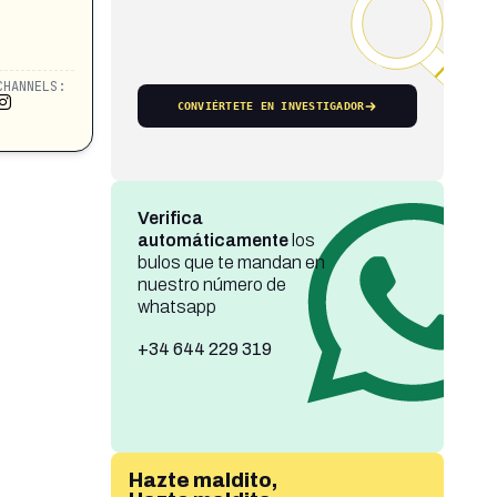
CHANNELS:
CONVIÉRTETE EN INVESTIGADOR
Verifica
automáticamente
los
bulos que te mandan en
nuestro número de
whatsapp
+34 644 229 319
Hazte maldito,