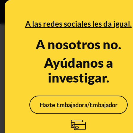
Grupos Ceuta
•
B
DESINFO
PREBU
A las redes sociales les da igual.
¿Venden los alimentos de la
A nosotros no.
This content has NOT yet been ver
Ayúdanos a
investigar.
OPEN CASE
What's being said:
«Venden los alimentos de la ayuda humani
Hazte Embajadora/Embajador
This content has not 
CONTENT DETAIL:
https://www.instagram.com/reel/DNaxNw3sJvB/?igsh=eXh