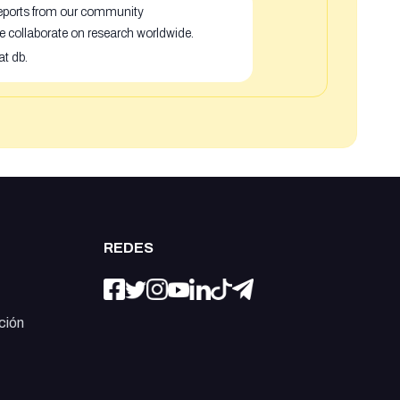
 reports from our community
e collaborate on research worldwide.
at db.
REDES
ción