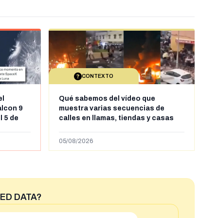
CONTEXTO
el
Qué sabemos del vídeo que
alcon 9
muestra varias secuencias de
l 5 de
calles en llamas, tiendas y casas
sde al
saqueadas y personas peleándose
supuestamente en España tras la
05/08/2026
entrada de personas migrantes en
situación irregular a Ceuta
ED DATA?