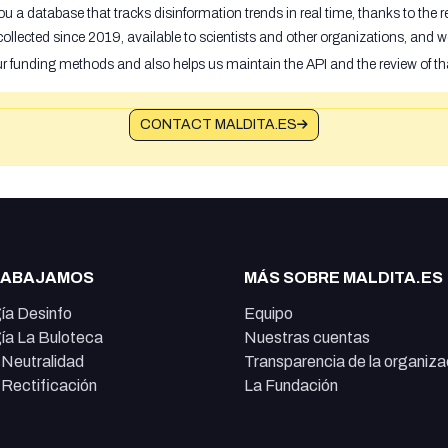
u a database that tracks disinformation trends in real time, thanks to the
ollected since 2019, available to scientists and other organizations, and w
ur funding methods and also helps us maintain the API and the review of th
CONTACT MALDITA.ES
RABAJAMOS
MÁS SOBRE MALDITA.ES
ía Desinfo
Equipo
ía La Buloteca
Nuestras cuentas
e Neutralidad
Transparencia de la organiza
e Rectificación
La Fundación