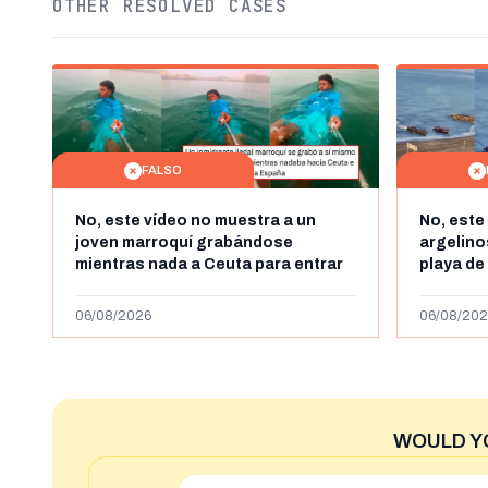
OTHER RESOLVED CASES
FALSO
No, este vídeo no muestra a un
No, este
joven marroquí grabándose
argelin
mientras nada a Ceuta para entrar
playa de
"ilegalmente a España": se grabó a
miles de
más de 450km de Ceuta y el autor lo
de julio
06/08/2026
06/08/202
niega
2023
WOULD Y