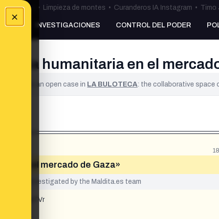
ulos Ceuta
•
Limpieza de montes
•
Curanderos IA Instagram
•
Timo 
×
NKING
INVESTIGACIONES
CONTROL DEL PODER
PO
 ayuda humanitaria en el mercad
ified. It is an open case in
LA BULOTECA
: the collaborative space
1
taria en el mercado de Gaza»
yet been investigated by the Maldita.es team
td2lvNnU4eTVr