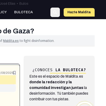
José Elías
•
Bulos
LICY
BULOTECA
Hazte Maldit
a
o de Gaza?
 of
Maldita.es
to fight disinformation.
¿CONOCES
LA BULOTECA?
8/08/2025
Este es el espacio de Maldita.es
donde la redacción y la
comunidad investigan juntas
la
desinformación. Tú también puedes
contribuir con tus pistas.