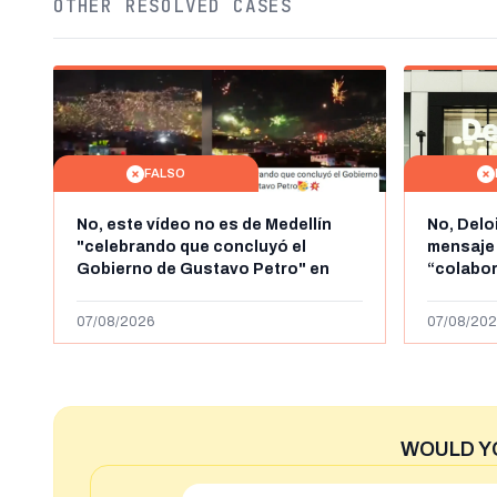
OTHER RESOLVED CASES
FALSO
No, este vídeo no es de Medellín
No, Delo
"celebrando que concluyó el
mensaje
Gobierno de Gustavo Petro" en
“colabo
agosto de 2026: es de la Alborada
online” 
de 2024
1.000 eur
07/08/2026
07/08/202
WOULD Y