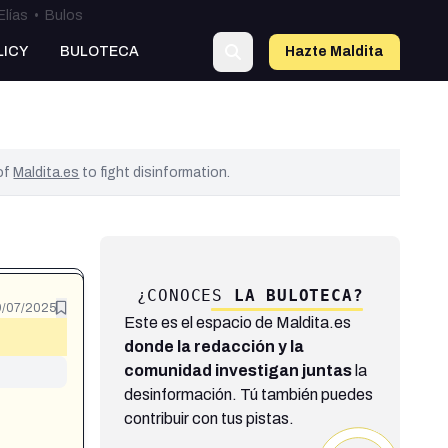
Elías
•
Bulos
LICY
BULOTECA
Hazte Maldit
a
 of
Maldita.es
to fight disinformation.
¿CONOCES
LA BULOTECA?
/07/2025
Este es el espacio de Maldita.es
donde la redacción y la
comunidad investigan juntas
la
desinformación. Tú también puedes
contribuir con tus pistas.