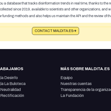
u a database that tracks disinformation trends in real time, thanks to the
ollected since 2019, available to scientists and other organizations, and w
ur funding methods and also helps us maintain the API and the review of th
CONTACT MALDITA.ES
RABAJAMOS
MÁS SOBRE MALDITA.ES
ía Desinfo
Equipo
ía La Buloteca
Nuestras cuentas
e Neutralidad
Transparencia de la organiza
e Rectificación
La Fundación