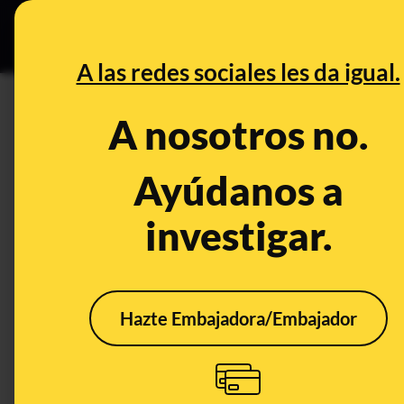
Especial Ce
DESINFO
PREBU
A las redes sociales les da igual.
¿Vacían el pantano del Tranc
A nosotros no.
This content has NOT yet been ver
Ayúdanos a
investigar.
OPEN CASE
What's being said:
«Vacían el pantano del Tranco a pesar de 
Hazte Embajadora/Embajador
This content has not 
CONTENT DETAIL:
El agua del pantano del Tranco la están desembalsando, por
https://www.facebook.com/share/r/19ksgS8Xez/