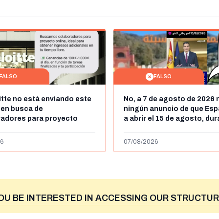
FALSO
FALSO
itte no está enviando este
No, a 7 de agosto de 2026 
 en busca de
ningún anuncio de que Esp
radores para proyecto
a abrir el 15 de agosto, du
con ganancias de hasta
horas, la frontera entre M
os al día: es un timo
y Ceuta
6
07/08/2026
OU BE INTERESTED IN ACCESSING OUR STRUCTUR