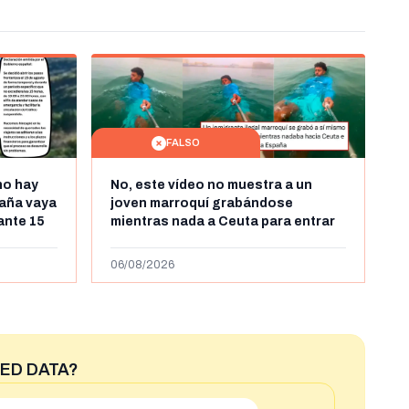
FALSO
no hay
No, este vídeo no muestra a un
aña vaya
joven marroquí grabándose
rante 15
mientras nada a Ceuta para entrar
arruecos
"ilegalmente a España": se grabó a
más de 450km de Ceuta y el autor lo
06/08/2026
niega
ED DATA?