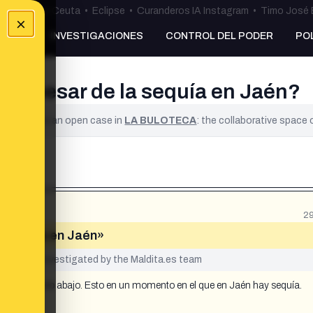
uta
•
Bulos Ceuta
•
Eclipse
•
Curanderos IA Instagram
•
Timo José 
×
NKING
INVESTIGACIONES
CONTROL DEL PODER
PO
o a pesar de la sequía en Jaén?
ified. It is an open case in
LA BULOTECA
: the collaborative space
29
la sequía en Jaén»
yet been investigated by the Maldita.es team
 lo que va río abajo. Esto en un momento en el que en Jaén hay sequía.