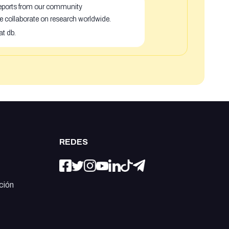
 reports from our community
e collaborate on research worldwide.
at db.
REDES
ción