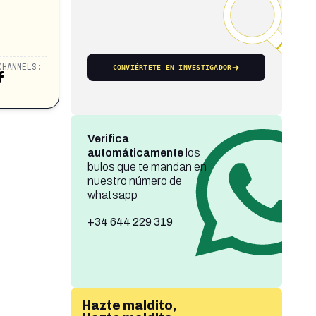
CHANNELS:
CONVIÉRTETE EN INVESTIGADOR
Verifica
automáticamente
los
bulos que te mandan en
nuestro número de
whatsapp
+34 644 229 319
Hazte maldito,