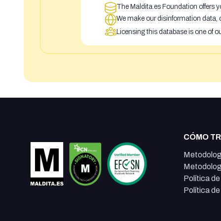
The Maldita.es Foundation offers yo
We make our disinformation data, c
Licensing this database is one of o
CÓMO T
Metodolog
Metodolog
Política d
Política d