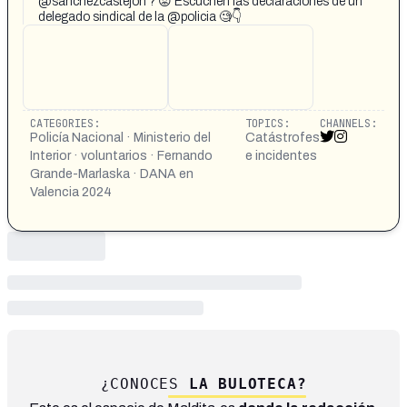
@sanchezcastejon ? 😡 Escuchen las declaraciones de un
delegado sindical de la @policia 🧐👇
CATEGORIES:
TOPICS:
CHANNELS:
Policía Nacional · Ministerio del
Catástrofes
Interior · voluntarios · Fernando
e incidentes
Grande-Marlaska · DANA en
Valencia 2024
¿CONOCES
LA BULOTECA?