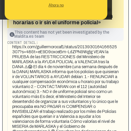
Marlaska impuso restricciones a los
Ahora no
policías que quisieran ir a ayudar, como
renunciar al salario o a compensaciones
horarias o ir sin el uniforme policial»
This content has not yet been investigated by the
Maldita.es team
CONTENT DETAIL:
https://x.com/guillermorocaf1/status/2013930164166525
307?s=48&t=eE9D9oxceBm-LdZPN9Wglg VEAN la
PRUEBA de las RESTRICCIONES del Ministerio de
MARLASKA a la AYUDA POLICIAL a VALENCIA tras la
DANA ⚠️😱 El día 4 de noviembre (una semana después de
la DANA) MARLASKA informa que los policías que quisieran
ir de VOLUNTARIOS a AYUDAR debían: 1.- RENUNCIAR a
cualquier compensación económica u horario por su trabajo
voluntario 2.- CONTACTARAN con el 112 (autoridad
autonómica) 3.- NO ir de uniforme policial sino como un
voluntario más Es decir, el Ministerio del Interior se
desentendió de organizar a sus voluntarios y lo único que le
preocupaba era NO PAGAR ni COMPENSAR o
INVISIBILIZAR el trabajo realizado por los miles de Policías
españoles que querían ir a Valencia a ayudar a los
valencianos de forma voluntaria Cómo valorías el nivel de
MISERIA de MARLASKA y el Gobierno de