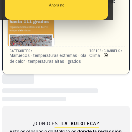
12:54 Menú PH PRIMERA HORA 105 98 Noticias Mundo
Ahora no
Ola de calor castiga a Marruecos con temperaturas de
hasta 111 grados El país también enfrenta un fuerte
temporal de viento. ||| ☐
CATEGORIES:
TOPICS:
CHANNELS:
Marruecos · temperaturas extremas · ola
Clima
de calor · temperaturas altas · grados
¿CONOCES
LA BULOTECA?
Este es el espacio de Maldita.es
donde la redacción