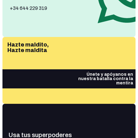
+34 644 229 319
Hazte maldito,
Hazte maldita
Únete y apóyanos en
nuestra batalla contra la
mentira
Usa tus superpoderes