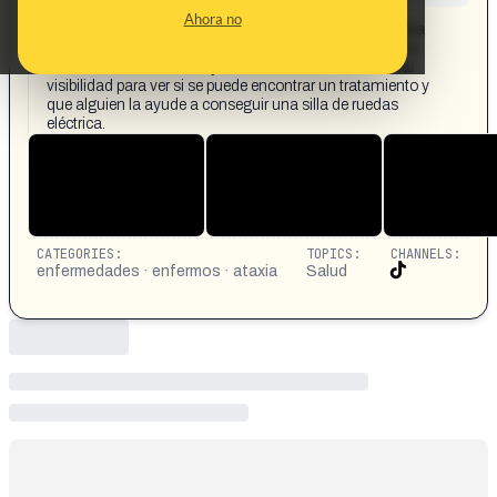
CONTENT DETAIL:
Ahora no
Una chica con ataxia pide que se comparta el video para
que alguien la ayude. LA ataxia es una enfermedad que
afecta a la coordinación y al habla. Está intentando dar
visibilidad para ver si se puede encontrar un tratamiento y
que alguien la ayude a conseguir una silla de ruedas
eléctrica.
CATEGORIES:
TOPICS:
CHANNELS:
enfermedades · enfermos · ataxia
Salud