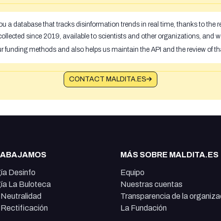
u a database that tracks disinformation trends in real time, thanks to the
ollected since 2019, available to scientists and other organizations, and w
ur funding methods and also helps us maintain the API and the review of th
CONTACT MALDITA.ES
RABAJAMOS
MÁS SOBRE MALDITA.ES
ía Desinfo
Equipo
ía La Buloteca
Nuestras cuentas
e Neutralidad
Transparencia de la organiza
e Rectificación
La Fundación