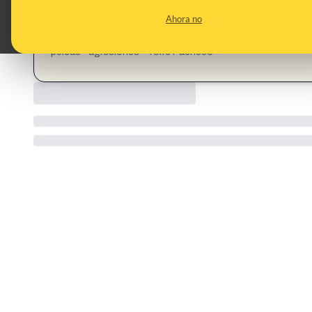
CONTENT DETAIL:
Más imágenes del estallido vecinal en Torre Pacheco ante la
Ahora no
https://x.com/invadidos_com/status/19437699488845
CATEGORIES:
peleas · agresiones · Torre Pacheco