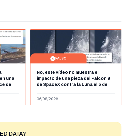
FALSO
a
No, este vídeo no muestra el
en una
impacto de una pieza del Falcon 9
uce de
de SpaceX contra la Luna el 5 de
a finales
agosto de 2026: circula desde al
enes de
menos abril de 2026
06/08/2026
ED DATA?