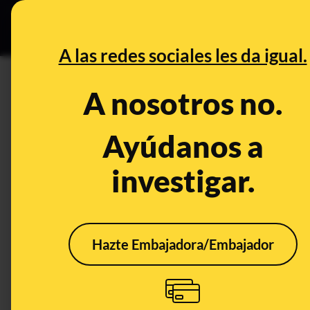
Grupos Ceuta
•
B
DESINFO
PREBU
A las redes sociales les da igual.
¿Los vecinos estallan en Tor
A nosotros no.
"agresiones y la delincuenci
Ayúdanos a
This content has NOT yet been ver
investigar.
OPEN CASE
What's being said:
Hazte Embajadora/Embajador
«Los vecinos estallan en Torre Pacheco co
delincuencia"»
This content has not 