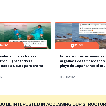
FALSO
FALSO
 vídeo no muestra a un
No, este vídeo no muestra 
arroquí grabándose
argelinos desembarcando 
 nada a Ceuta para entrar
playa de España tras el cr
ente a España": se grabó a
miles de personas a Ceuta 
50km de Ceuta y el autor lo
de julio de 2026: son imág
6
06/08/2026
2023
OU BE INTERESTED IN ACCESSING OUR STRUCTUR