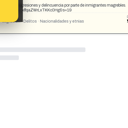
 oleada de agresiones y delincuencia por parte de inmigrantes magrebíes.
08986?t=jFDL_xlfqaZWrLxTKKc0Hg&s=19
TOPICS:
Migración · Delitos · Nacionalidades y etnias