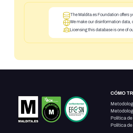
The Maldita.es Foundation offers yo
We make our disinformation data, c
Licensing this database is one of o
CÓMO T
Metodolog
Metodolog
Política d
Política d