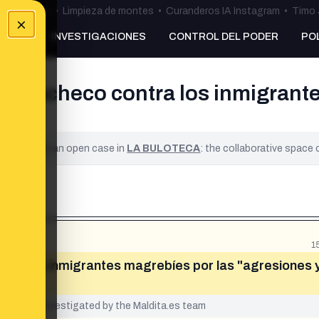
ulos Ceuta
•
Limpieza de montes
•
Curanderos IA Instagram
•
Timo 
×
NKING
INVESTIGACIONES
CONTROL DEL PODER
PO
re Pacheco contra los inmigrant
a"?
ified. It is an open case in
LA BULOTECA
: the collaborative space
1
ntra los inmigrantes magrebíes por las "agresiones y
yet been investigated by the Maldita.es team