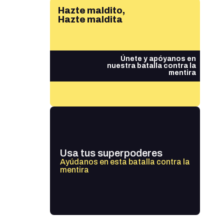
Hazte maldito,
Hazte maldita
Únete y apóyanos en
nuestra batalla contra la
mentira
Usa tus superpoderes
Ayúdanos en esta batalla contra la
mentira