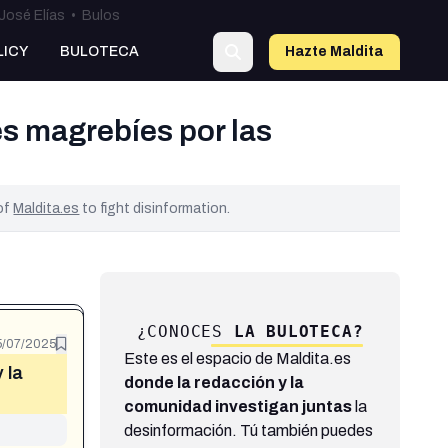
José Elías
•
Bulos
LICY
BULOTECA
Hazte Maldit
a
es magrebíes por las
 of
Maldita.es
to fight disinformation.
¿CONOCES
LA BULOTECA?
5/07/2025
Este es el espacio de Maldita.es
 la
donde la redacción y la
comunidad investigan juntas
la
desinformación. Tú también puedes