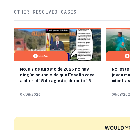
OTHER RESOLVED CASES
FALSO
No, a 7 de agosto de 2026 no hay
No, este
ningún anuncio de que España vaya
joven m
a abrir el 15 de agosto, durante 15
mientras
horas, la frontera entre Marruecos
"ilegalm
y Ceuta
más de 4
07/08/2026
06/08/202
niega
WOULD Y