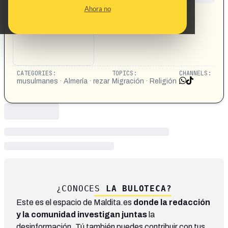
CONTENT DETAIL:
Ahora no
https://vm.tiktok.com/ZNRW3srDJ/
CATEGORIES:
TOPICS:
CHANNELS:
musulmanes · Almería · rezar
Migración · Religión
¿CONOCES
LA BULOTECA?
Este es el espacio de Maldita.es
donde la redacción
y la comunidad investigan juntas
la
desinformación. Tú también puedes contribuir con tus