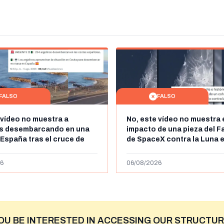
FALSO
FALSO
 vídeo no muestra a
No, este vídeo no muestra 
os desembarcando en una
impacto de una pieza del F
 España tras el cruce de
de SpaceX contra la Luna e
 personas a Ceuta a finales
agosto de 2026: circula de
 de 2026: son imágenes de
menos abril de 2026
6
06/08/2026
OU BE INTERESTED IN ACCESSING OUR STRUCTUR