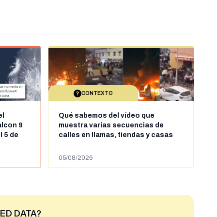
CONTEXTO
el
Qué sabemos del vídeo que
alcon 9
muestra varias secuencias de
l 5 de
calles en llamas, tiendas y casas
sde al
saqueadas y personas peleándose
supuestamente en España tras la
05/08/2026
entrada de personas migrantes en
situación irregular a Ceuta
ED DATA?