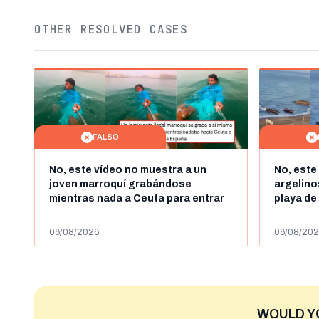
OTHER RESOLVED CASES
FALSO
No, este vídeo no muestra a un
No, este
joven marroquí grabándose
argelin
mientras nada a Ceuta para entrar
playa de
"ilegalmente a España": se grabó a
miles de
más de 450km de Ceuta y el autor lo
de julio
06/08/2026
06/08/202
niega
2023
WOULD Y