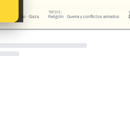
ja_xz
TOPICS:
sraelí-palestino · Gaza
Religión · Guerra y conflictos armados