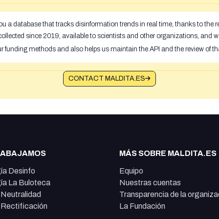
u a database that tracks disinformation trends in real time, thanks to the
ollected since 2019, available to scientists and other organizations, and w
ur funding methods and also helps us maintain the API and the review of th
CONTACT MALDITA.ES
RABAJAMOS
MÁS SOBRE MALDITA.ES
ía Desinfo
Equipo
ía La Buloteca
Nuestras cuentas
e Neutralidad
Transparencia de la organiza
e Rectificación
La Fundación