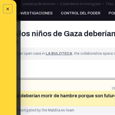
ulos Ceuta
•
Limpieza de montes
•
Curanderos IA Instagram
•
Timo 
×
NKING
INVESTIGACIONES
CONTROL DEL PODER
PO
 todos los niños de Gaza debería
Hamás?
ified. It is an open case in
LA BULOTECA
: the collaborative space
1
os de Gaza deberían morir de hambre porque son futu
yet been investigated by the Maldita.es team