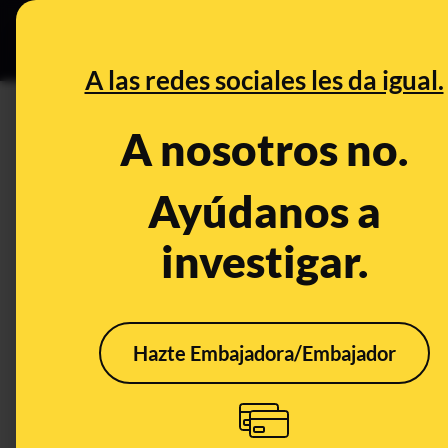
Grupos Ceuta
•
B
DESINFO
PREBU
A las redes sociales les da igual.
¿Un rabino judío afirma que
A nosotros no.
son futuros terroristas de 
Ayúdanos a
This content has NOT yet been ver
investigar.
OPEN CASE
What's being said:
Hazte Embajadora/Embajador
«Un rabino judío afirma que todos los niñ
terroristas de Hamás»
This content has not 