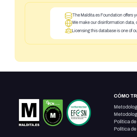
The Maldita.es Foundation offers yo
We make our disinformation data, c
Licensing this database is one of o
CÓMO T
Metodolog
Metodolog
Política d
Política d