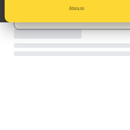
CONTENT DETAIL:
https://youtube.com/shorts/adnwpXSdIcY?si=J2S1ZrMdVKj
Ahora no
CATEGORIES:
terroristas · terrorismo · niños · Israel · judíos · conflicto i