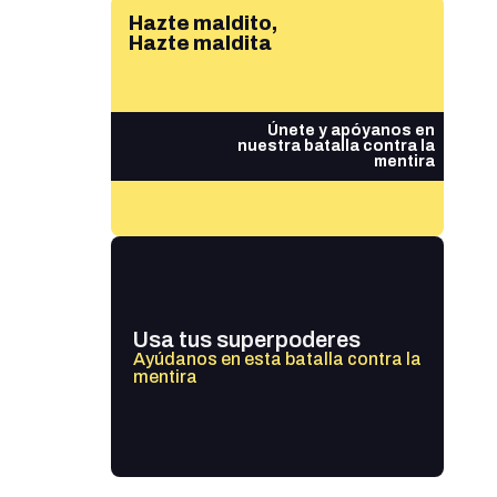
Hazte maldito,
Hazte maldita
Únete y apóyanos en
nuestra batalla contra la
mentira
Usa tus superpoderes
Ayúdanos en esta batalla contra la
mentira