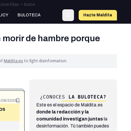
José Elías
•
Bulos
LICY
BULOTECA
Hazte Maldit
a
n morir de hambre porque
 of
Maldita.es
to fight disinformation.
¿CONOCES
LA BULOTECA?
3/08/2025
Este es el espacio de Maldita.es
ros
donde la redacción y la
comunidad investigan juntas
la
desinformación. Tú también puedes