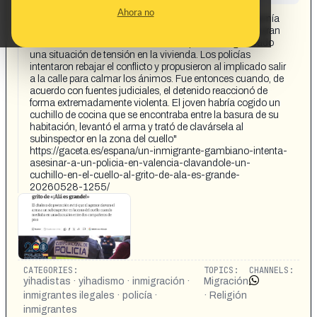
CONTENT DETAIL:
Ahora no
"Según relató el alertante a los agentes, el joven consumía
abundante marihuana y reproducía rezos islámicos a gran
volumen desde su teléfono móvil, lo que habría generado
una situación de tensión en la vivienda. Los policías
intentaron rebajar el conflicto y propusieron al implicado salir
a la calle para calmar los ánimos. Fue entonces cuando, de
acuerdo con fuentes judiciales, el detenido reaccionó de
forma extremadamente violenta. El joven habría cogido un
cuchillo de cocina que se encontraba entre la basura de su
habitación, levantó el arma y trató de clavársela al
subinspector en la zona del cuello"
https://gaceta.es/espana/un-inmigrante-gambiano-intenta-
asesinar-a-un-policia-en-valencia-clavandole-un-
cuchillo-en-el-cuello-al-grito-de-ala-es-grande-
20260528-1255/
CATEGORIES:
TOPICS:
CHANNELS:
yihadistas · yihadismo · inmigración ·
Migración
inmigrantes ilegales · policía ·
· Religión
inmigrantes