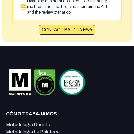
Licensing this database is one of our funding
methods and also helps us maintain the API
and the review of that db.
CONTACT MALDITA.ES
CÓMO TRABAJAMOS
Metodología Desinfo
Metodología La Buloteca