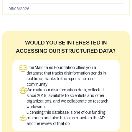
en España tras la entrada de personas migrantes en
situación irregular a Ceuta
05/08/2026
WOULD YOU BE INTERESTED IN
ACCESSING OUR STRUCTURED DATA?
The Maldita.es Foundation offers you a
database that tracks disinformation trends in
real time, thanks to the reports from our
community
We make our disinformation data, collected
since 2019, available to scientists and other
organizations, and we collaborate on research
worldwide.
Licensing this database is one of our funding
methods and also helps us maintain the API
and the review of that db.