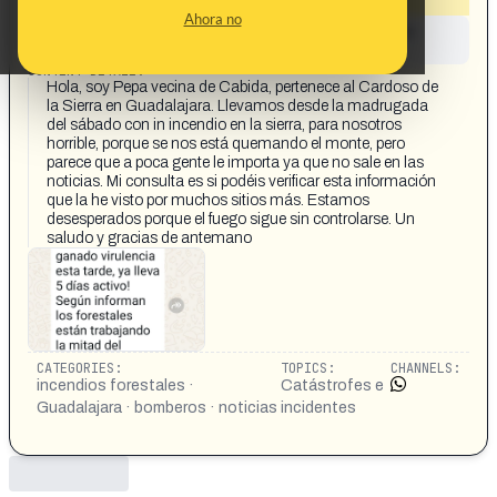
Ahora no
This content has not yet been investigated by the
Maldita.es team
CONTENT DETAIL:
Hola, soy Pepa vecina de Cabida, pertenece al Cardoso de
la Sierra en Guadalajara. Llevamos desde la madrugada
del sábado con in incendio en la sierra, para nosotros
horrible, porque se nos está quemando el monte, pero
parece que a poca gente le importa ya que no sale en las
noticias. Mi consulta es si podéis verificar esta información
que la he visto por muchos sitios más. Estamos
desesperados porque el fuego sigue sin controlarse. Un
saludo y gracias de antemano
CATEGORIES:
TOPICS:
CHANNELS:
incendios forestales ·
Catástrofes e
Guadalajara · bomberos · noticias
incidentes