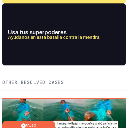
Usa tus superpoderes
Ayúdanos en esta batalla contra la mentira
OTHER RESOLVED CASES
FALSO