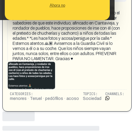
CONTENT DETAIL:
Ahora no
Muy buenas, familias!! 📣 *‼️ATENCIÓN‼️* 📣 *Todos los
padres, adultos, profesores del cole y de actividades, todo el
pueblo y MÁS IMPORTANTE, LOS NIÑOS, tienen que ser
sabedores de que este individuo, afincado en Cantavieja, y
rondador de pueblos, hace proposiciones de irse con él (con
el pretexto de chucherías y cachorro) a niños de todas las
edades.* *Les hace fotos y acosa/persigue por la calle.*
Estemos atentos 🙏🏽 Avisemos a la Guardia Civil si lo
vemos a él o a su coche. Que los niños siempre vayan
juntos, nunca solos, entre ellos o con adultos. PREVENIR
PARA NO LAMENTAR. Gracias ♥️
CATEGORIES:
TOPICS:
CHANNELS:
menores · Teruel · pedófilos · acoso
Sociedad