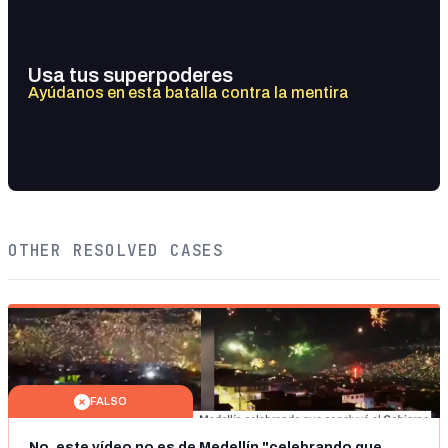
Usa tus superpoderes
Ayúdanos en esta batalla contra la mentira
OTHER RESOLVED CASES
FALSO
No, este vídeo no es de Medellín "celebrando que