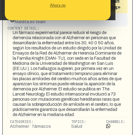
Alzheimer en personas que desarrollarán
Ahora no
la enfermedad entre los 30, 40 o 50 años»
This content has not yet been investigated by the
Maldita.es team
CONTENT DETAIL:
Un fármaco experimental parece reducir el riesgo de
demencia relacionada con el Alzheimer en personas que
desarrollarán la enfermedad entre los 30, 40 0 50 años,
según los resultados de un estudio dirigido por la Unidad de
Ensayos de la Red de Alzheimer de Herencia Dominante de
la Familia Knight (DIAN-TU), con sede en la Facultad de
Medicina de la Universidad de Washington en San Luis
(EE.UU.). Los hallazgos sugieren, por primera vez en un
ensayo clínico, que el tratamiento temprano para eliminar
las placas amiloides del cerebro muchos años antes de que
aparezcan los síntomas puede retrasar la aparición de la
demencia por Alzheimer. El estudio se publica en The
Lancet Neurology. El estudio internacional involucró a 73
personas con mutaciones genéticas hereditarias raras que
causan la sobreproducción de amiloide en el cerebro, lo que
prácticamente garantiza que desarrollarán la enfermedad
de Alzheimer en la mediana edad.
CATEGORIES:
TOPICS:
CHANNELS:
Alzheimer · fármacos
Salud