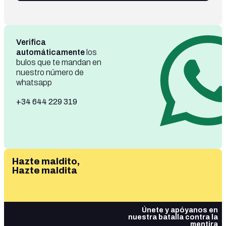
Verifica
automáticamente
los
bulos que te mandan en
nuestro número de
whatsapp
+34 644 229 319
Hazte maldito,
Hazte maldita
Únete y apóyanos en
nuestra batalla contra la
mentira