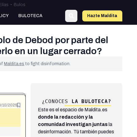
Elías
•
Bulos
LICY
BULOTECA
Hazte Maldit
a
lo de Debod por parte del
rlo en un lugar cerrado?
 of
Maldita.es
to fight disinformation.
¿CONOCES
LA BULOTECA?
0/10/2025
Este es el espacio de Maldita.es
donde la redacción y la
comunidad investigan juntas
la
desinformación. Tú también puedes