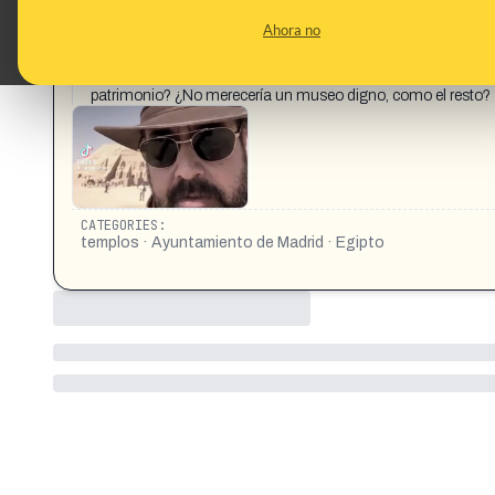
CONTENT DETAIL:
https://www.tiktok.com/@tiktok.vivas/video/75615593954
Ahora no
fuera de Egipto, se está desmoronando a la intemperie en Mad
protegidos en sus respectivos museos, el nuestro sufre lluv
Simbel… y hoy es una ruina condenada a muerte en un parqu
patrimonio? ¿No merecería un museo digno, como el resto?
CATEGORIES:
templos · Ayuntamiento de Madrid · Egipto