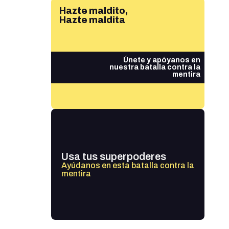
Hazte maldito,
Hazte maldita
Únete y apóyanos en
nuestra batalla contra la
mentira
Usa tus superpoderes
Ayúdanos en esta batalla contra la
mentira