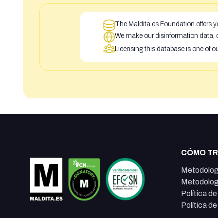
The Maldita.es Foundation offers yo
We make our disinformation data, c
Licensing this database is one of o
CÓMO T
Metodolog
Metodolog
Política d
Política d