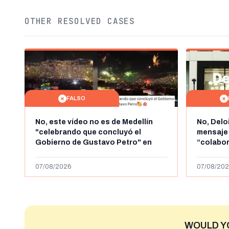
OTHER RESOLVED CASES
FALSO
No, este vídeo no es de Medellín
No, Delo
"celebrando que concluyó el
mensaje
Gobierno de Gustavo Petro" en
“colabo
agosto de 2026: es de la Alborada
online” 
de 2024
1.000 eur
07/08/2026
07/08/202
WOULD Y