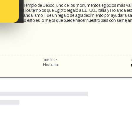
27994902 El Templo de Debod, uno de los monumentos egipcios más val
rid. Mientras los templos que Egipto regaló a EE. UU., Italia y Holanda es
ias, heladas y vandalismo. Fue un regalo de agradecimiento por ayudar a s
e. ¿De verdad esto es lo mejor que puede hacer nuestro país con semejan
TOPICS:
Historia