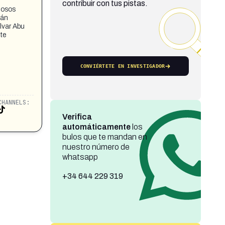
contribuir con tus pistas.
iosos
tán
alvar Abu
te
CONVIÉRTETE EN INVESTIGADOR
CHANNELS:
Verifica
automáticamente
los
bulos que te mandan en
nuestro número de
whatsapp
+34 644 229 319