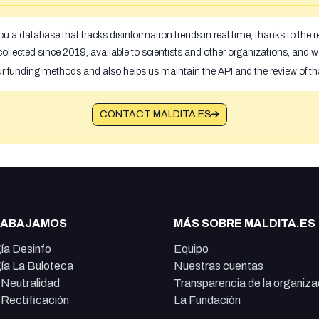
u a database that tracks disinformation trends in real time, thanks to the
ollected since 2019, available to scientists and other organizations, and w
ur funding methods and also helps us maintain the API and the review of th
CONTACT MALDITA.ES
RABAJAMOS
MÁS SOBRE MALDITA.ES
ía Desinfo
Equipo
ía La Buloteca
Nuestras cuentas
e Neutralidad
Transparencia de la organiza
e Rectificación
La Fundación