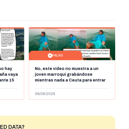
FALSO
no hay
No, este vídeo no muestra a un
aña vaya
joven marroquí grabándose
rante 15
mientras nada a Ceuta para entrar
arruecos
"ilegalmente a España": se grabó a
más de 450km de Ceuta y el autor lo
06/08/2026
niega
ED DATA?