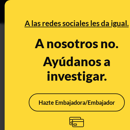
Especial Ce
DESINFO
PREBU
A las redes sociales les da igual.
¿Un egiptólogo se queja del
A nosotros no.
Ayuntamiento de Madrid y de
Ayúdanos a
This content has NOT yet been ver
investigar.
OPEN CASE
What's being said:
Hazte Embajadora/Embajador
«Un egiptólogo se queja del estado de co
Ayuntamiento de Madrid y destaca la impo
This content has not 