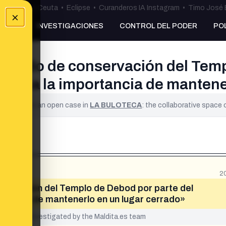
uta
•
Bulos Ceuta
•
Eclipse
•
Curanderos IA Instagram
•
Timo José 
×
NKING
INVESTIGACIONES
CONTROL DEL PODER
PO
 estado de conservación del Temp
staca la importancia de mantene
ified. It is an open case in
LA BULOTECA
: the collaborative space
2
nservación del Templo de Debod por parte del
rtancia de mantenerlo en un lugar cerrado»
yet been investigated by the Maldita.es team