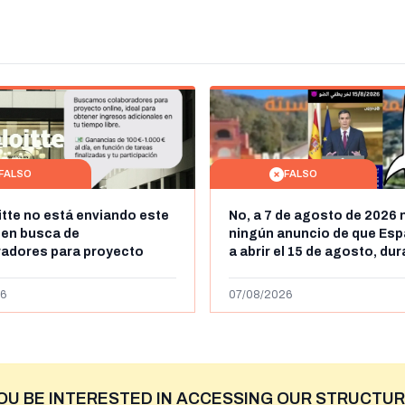
FALSO
FALSO
itte no está enviando este
No, a 7 de agosto de 2026 
 en busca de
ningún anuncio de que Esp
radores para proyecto
a abrir el 15 de agosto, du
con ganancias de hasta
horas, la frontera entre M
os al día: es un timo
y Ceuta
6
07/08/2026
OU BE INTERESTED IN ACCESSING OUR STRUCTUR