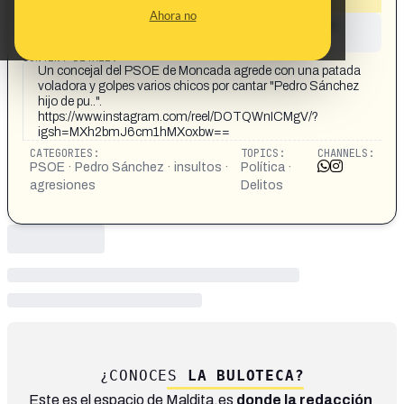
Ahora no
This content has not yet been investigated by the
Maldita.es team
CONTENT DETAIL:
Un concejal del PSOE de Moncada agrede con una patada
voladora y golpes varios chicos por cantar "Pedro Sánchez
hijo de pu..".
https://www.instagram.com/reel/DOTQWnICMgV/?
igsh=MXh2bmJ6cm1hMXoxbw==
CATEGORIES:
TOPICS:
CHANNELS:
PSOE · Pedro Sánchez · insultos ·
Política ·
agresiones
Delitos
¿CONOCES
LA BULOTECA?
Este es el espacio de Maldita.es
donde la redacción