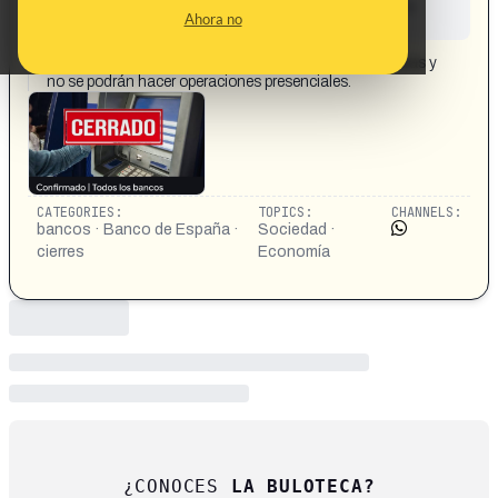
This content has not yet been investigated by the
Ahora no
Maldita.es team
CONTENT DETAIL:
Todos los bancos cerrarán sus puertas durante 72 horas y
no se podrán hacer operaciones presenciales.
CATEGORIES:
TOPICS:
CHANNELS:
bancos · Banco de España ·
Sociedad ·
cierres
Economía
¿CONOCES
LA BULOTECA?