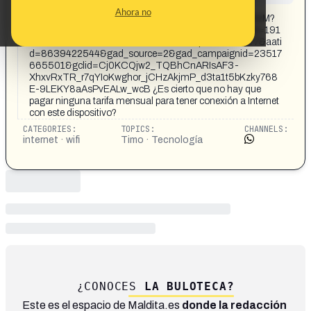
CONTENT DETAIL:
Ahora no
https://wacnbaot.com/detail/2ZJpd5APUiAm66w6PkvM?
from=google&utm_content=23517665501&adset_id=191
226614574&ad_id=795292255674&opt_id=635277&aati
d=8639422544&gad_source=2&gad_campaignid=23517
665501&gclid=Cj0KCQjw2_TQBhCnARIsAF3-
XhxvRxTR_r7qYIoKwghor_jCHzAkjmP_d3ta1t5bKzky768
E-9LEKY8aAsPvEALw_wcB ¿Es cierto que no hay que
pagar ninguna tarifa mensual para tener conexión a Internet
con este dispositivo?
CATEGORIES:
TOPICS:
CHANNELS:
internet · wifi
Timo · Tecnología
¿CONOCES
LA BULOTECA?
Este es el espacio de Maldita.es
donde la redacción