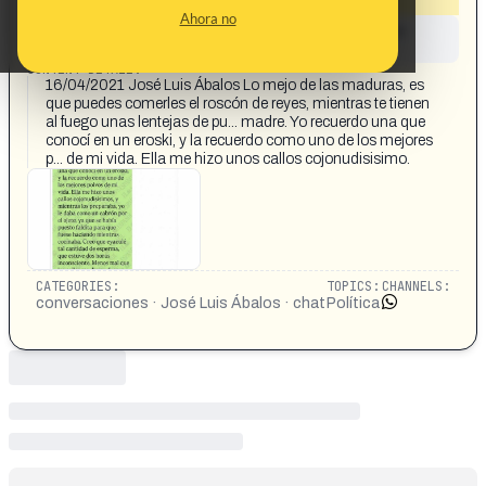
Ahora no
This content has not yet been investigated by the
Maldita.es team
CONTENT DETAIL:
16/04/2021 José Luis Ábalos Lo mejo de las maduras, es
que puedes comerles el roscón de reyes, mientras te tienen
al fuego unas lentejas de pu... madre. Yo recuerdo una que
conocí en un eroski, y la recuerdo como uno de los mejores
p... de mi vida. Ella me hizo unos callos cojonudisisimo.
CATEGORIES:
TOPICS:
CHANNELS:
conversaciones · José Luis Ábalos · chat
Política