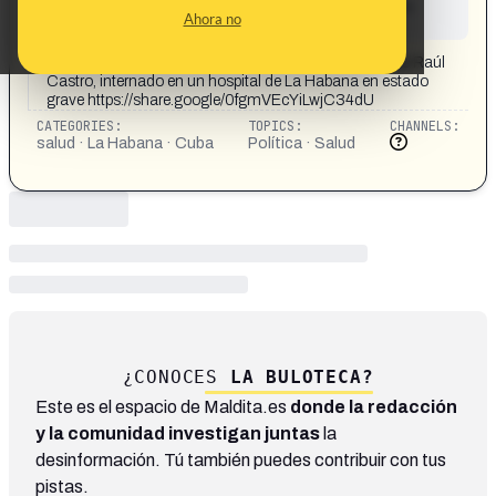
This content has not yet been investigated by the
Ahora no
Maldita.es team
CONTENT DETAIL:
Ramiro Valdés, el hombre más poderoso de Cuba tras Raúl
Castro, internado en un hospital de La Habana en estado
grave https://share.google/0fgmVEcYiLwjC34dU
CATEGORIES:
TOPICS:
CHANNELS:
salud · La Habana · Cuba
Política · Salud
¿CONOCES
LA BULOTECA?
Este es el espacio de Maldita.es
donde la redacción
y la comunidad investigan juntas
la
desinformación. Tú también puedes contribuir con tus
pistas.