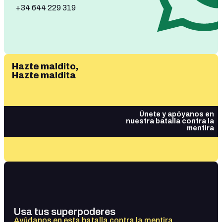
+34 644 229 319
Hazte maldito,
Hazte maldita
Únete y apóyanos en
nuestra batalla contra la
mentira
Usa tus superpoderes
Ayúdanos en esta batalla contra la mentira