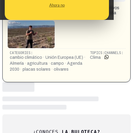
CONTENT DETAIL:
Ahora no
Estoy en Almería y este valle gigante con millones de olivos
arrancados que estáis viendo ahora mismo en la pantalla
antes era así.
CATEGORIES:
TOPICS:
CHANNELS:
cambio climático · Unión Europea (UE) ·
Clima
Almería · agricultura · campo · Agenda
2030 · placas solares · olivares
¿CONOCES
LA BULOTECA?