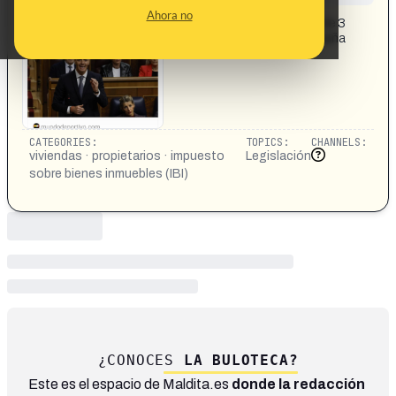
CONTENT DETAIL:
Ahora no
en vigor: los propietarios con una vivienda vacía más de 3
años pueden sufrir un recargo del IBI del 150% en España
CATEGORIES:
TOPICS:
CHANNELS:
viviendas · propietarios · impuesto
Legislación
sobre bienes inmuebles (IBI)
¿CONOCES
LA BULOTECA?
Este es el espacio de Maldita.es
donde la redacción