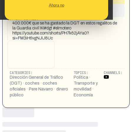
Ahora no
This content has not yet been investigated by the
Maldita.es team
CONTENT DETAIL:
400.000€ que se ha gastado la DGT en estos regalitos de
la Guardia civil ￼#dgt #elmotero
https://youtube.com/shorts/PH7k62jAYa0?
si=FM3iHtlvgNJIJ8Uc
CATEGORIES:
TOPICS:
CHANNELS:
Dirección General de Tráfico
Política ·
(DGT) · coches · coches
Transporte y
oficiales · Pere Navarro · dinero
movilidad ·
público
Economía