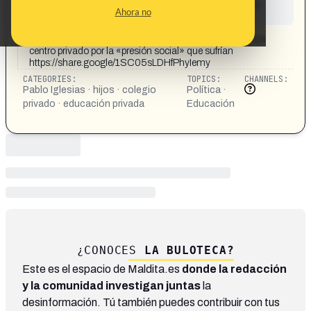
This content has not yet been investigated by the
Ahora no
Maldita.es team
CONTENT DETAIL:
Iglesias sostiene que escolarizó a dos de sus hijos en un
centro privado por la «presión social» que sufrían
https://share.google/1SC05sLDHfPhyIemy
CATEGORIES:
TOPICS:
CHANNELS:
Pablo Iglesias · hijos · colegio
Política ·
privado · educación privada
Educación
¿CONOCES
LA BULOTECA?
Este es el espacio de Maldita.es
donde la redacción
y la comunidad investigan juntas
la
desinformación. Tú también puedes contribuir con tus