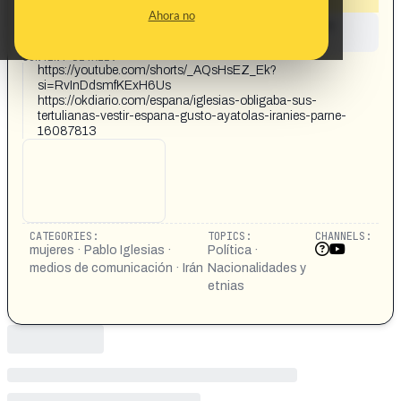
Ahora no
This content has not yet been investigated by the
Maldita.es team
CONTENT DETAIL:
https://youtube.com/shorts/_AQsHsEZ_Ek?
si=RvInDdsmfKExH6Us
https://okdiario.com/espana/iglesias-obligaba-sus-
tertulianas-vestir-espana-gusto-ayatolas-iranies-parne-
16087813
CATEGORIES:
TOPICS:
CHANNELS:
mujeres · Pablo Iglesias ·
Política ·
medios de comunicación · Irán
Nacionalidades y
etnias