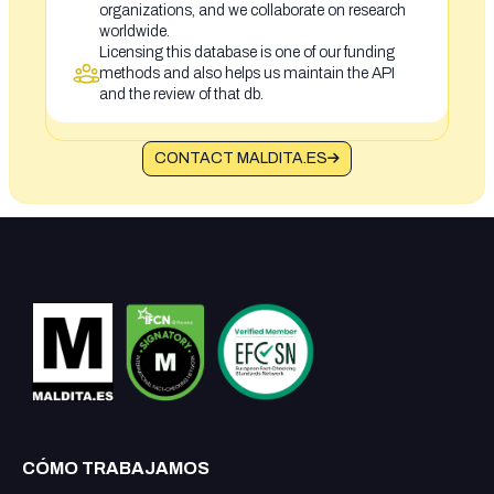
organizations, and we collaborate on research
worldwide.
Licensing this database is one of our funding
methods and also helps us maintain the API
and the review of that db.
CONTACT MALDITA.ES
CÓMO TRABAJAMOS