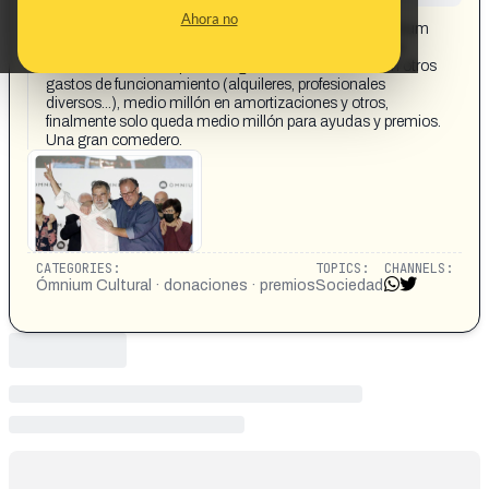
CONTENT DETAIL:
Ahora no
https://x.com/i/status/1599319197032452096 Òmnium
Cultural @omnium recauda 10 millones de euros que
están exentos de impuestos, gasta 4 en salarios, 5 en otros
gastos de funcionamiento (alquileres, profesionales
diversos...), medio millón en amortizaciones y otros,
finalmente solo queda medio millón para ayudas y premios.
Una gran comedero.
CATEGORIES:
TOPICS:
CHANNELS:
Ómnium Cultural · donaciones · premios
Sociedad