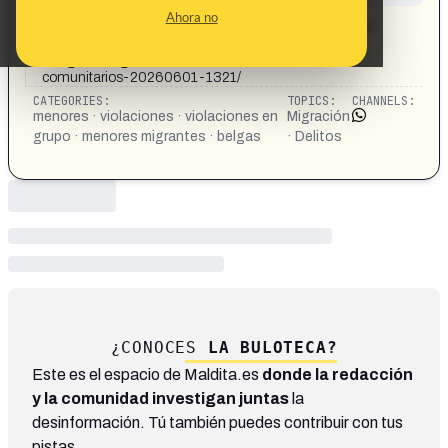
CONTENT DETAIL:
Ahora no
https://gaceta.es/europa/nueve-menores-inmigrantes-
evitan-la-carcel-por-la-violacion-en-grupo-de-una-
colegiala-belga-de-14-anos-solo-haran-servicios-
comunitarios-20260601-1321/
CATEGORIES:
TOPICS:
CHANNELS:
menores · violaciones · violaciones en
Migración
grupo · menores migrantes · belgas
· Delitos
¿CONOCES
LA BULOTECA?
Este es el espacio de Maldita.es
donde la redacción
y la comunidad investigan juntas
la
desinformación. Tú también puedes contribuir con tus
pistas.